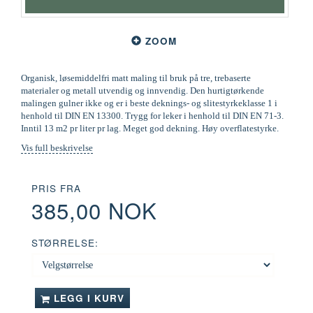
ZOOM
Organisk, løsemiddelfri matt maling til bruk på tre, trebaserte
materialer og metall utvendig og innvendig. Den hurtigtørkende
malingen gulner ikke og er i beste deknings- og slitestyrkeklasse 1 i
henhold til DIN EN 13300. Trygg for leker i henhold til DIN EN 71-3.
Inntil 13 m2 pr liter pr lag. Meget god dekning. Høy overflatestyrke.
Vis full beskrivelse
PRIS FRA
385,00 NOK
STØRRELSE:
LEGG I KURV