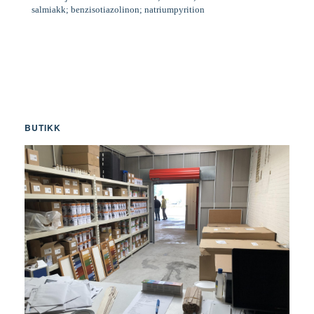
salmiakk; benzisotiazolinon; natriumpyrition
BUTIKK