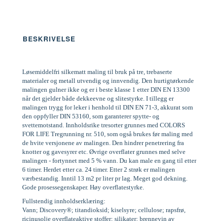
BESKRIVELSE
Løsemiddelfri silkematt maling til bruk på tre, trebaserte
materialer og metall utvendig og innvendig. Den hurtigtørkende
malingen gulner ikke og er i beste klasse 1 etter DIN EN 13300
når det gjelder både dekkeevne og slitestyrke. I tillegg er
malingen trygg for leker i henhold til DIN EN 71-3, akkurat som
den oppfyller DIN 53160, som garanterer spytte- og
svettemotstand. Innholdsrike tresorter grunnes med COLORS
FOR LIFE Tregrunning nr. 510, som også brukes før maling med
de hvite versjonene av malingen. Den hindrer penetrering fra
knotter og gavesyrer etc. Øvrige overflater grunnes med selve
malingen - fortynnet med 5 % vann. Du kan male en gang til etter
6 timer. Herdet etter ca. 24 timer. Etter 2 strøk er malingen
værbestandig. Inntil 13 m2 pr liter pr lag. Meget god dekning.
Gode prosessegenskaper. Høy overflatestyrke.
Fullstendig innholdserklæring:
Vann; Discovery®; titandioksid; kiselsyre; cellulose; rapsfrø,
ricinusolje overflateaktive stoffer; silikater; brennevin av