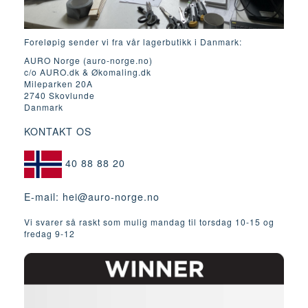
Foreløpig sender vi fra vår lagerbutikk i Danmark:
AURO Norge (auro-norge.no)
c/o AURO.dk & Økomaling.dk
Mileparken 20A
2740 Skovlunde
Danmark
KONTAKT OS
40 88 88 20
E-mail:
hei@auro-norge.no
Vi svarer så raskt som mulig mandag til torsdag 10-15 og
fredag ​​9-12