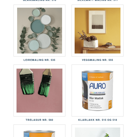
LEIREMALING NR. 535
VEGGMALING NR. 555
TRELASUR NR. 560
KLARLAKK NR. 515 OG 518