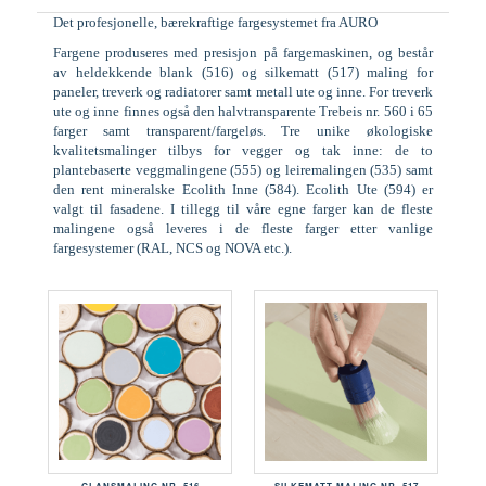
Det profesjonelle, bærekraftige fargesystemet fra AURO
Fargene produseres med presisjon på fargemaskinen, og består
av heldekkende blank (516) og silkematt (517) maling for
paneler, treverk og radiatorer samt metall ute og inne. For treverk
ute og inne finnes også den halvtransparente Trebeis nr. 560 i 65
farger samt transparent/fargeløs. Tre unike økologiske
kvalitetsmalinger tilbys for vegger og tak inne: de to
plantebaserte veggmalingene (555) og leiremalingen (535) samt
den rent mineralske Ecolith Inne (584). Ecolith Ute (594) er
valgt til fasadene. I tillegg til våre egne farger kan de fleste
malingene også leveres i de fleste farger etter vanlige
fargesystemer (RAL, NCS og NOVA etc.).
GLANSMALING NR. 516
SILKEMATT MALING NR. 517