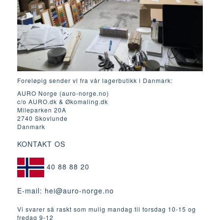
Foreløpig sender vi fra vår lagerbutikk i Danmark:
AURO Norge (auro-norge.no)
c/o AURO.dk & Økomaling.dk
Mileparken 20A
2740 Skovlunde
Danmark
KONTAKT OS
40 88 88 20
E-mail:
hei@auro-norge.no
Vi svarer så raskt som mulig mandag til torsdag 10-15 og
fredag ​​9-12