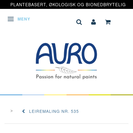
PLANTEBASERT, ØKOLOGISK OG BIONEDBRYTELIG
MENY
VEKSLE NAVIGASJON
LEIREMALING NR. 535