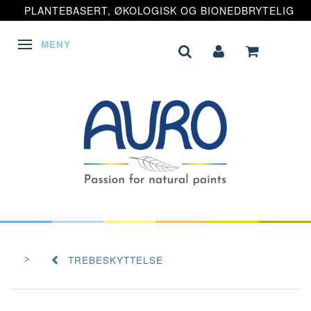
PLANTEBASERT, ØKOLOGISK OG BIONEDBRYTELIG
MENY
VEKSLE NAVIGASJON
TREBESKYTTELSE