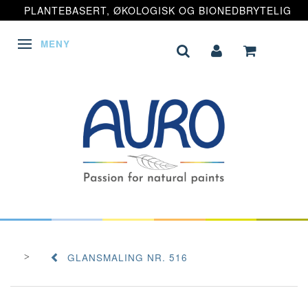
PLANTEBASERT, ØKOLOGISK OG BIONEDBRYTELIG
MENY
VEKSLE NAVIGASJON
GLANSMALING NR. 516