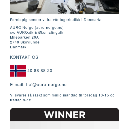
Foreløpig sender vi fra vår lagerbutikk i Danmark:
AURO Norge (auro-norge.no)
c/o AURO.dk & Økomaling.dk
Mileparken 20A
2740 Skovlunde
Danmark
KONTAKT OS
40 88 88 20
E-mail:
hei@auro-norge.no
Vi svarer så raskt som mulig mandag til torsdag 10-15 og
fredag ​​9-12