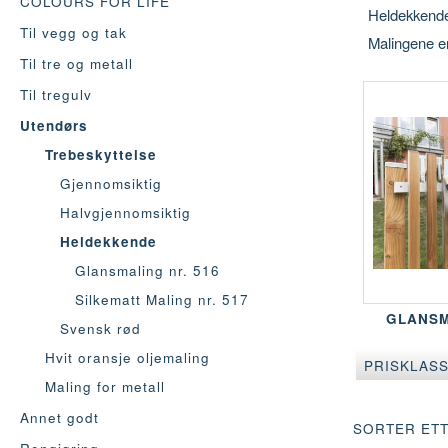
COLOURS FOR LIFE
Heldekkende 
Til vegg og tak
Malingene er
Til tre og metall
Til tregulv
Utendørs
Trebeskyttelse
Gjennomsiktig
Halvgjennomsiktig
Heldekkende
Glansmaling nr. 516
Silkematt Maling nr. 517
GLANSM
Svensk rød
Hvit oransje oljemaling
PRISKLAS
Maling for metall
Annet godt
SORTER ETT