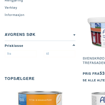
Rengjøring
Verktøy
Informasjon
VEKSLE
AVGRENS SØK
FILTER
Prisklasse
SVENSKRØD
TREFASADEM
53
PRIS FRA
TOPSÆLGERE
SE ALLE ALT