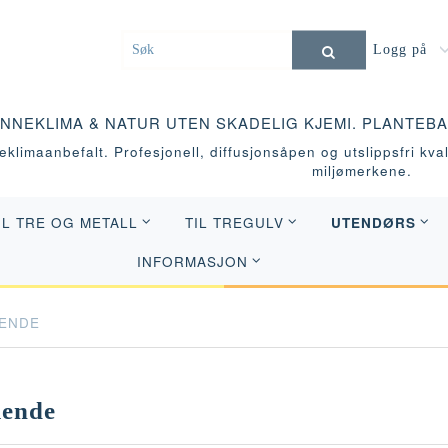
Logg på
INNEKLIMA & NATUR UTEN SKADELIG KJEMI. PLANTEB
klimaanbefalt. Profesjonell, diffusjonsåpen og utslippsfri kvali
miljømerkene.
UTENDØRS
IL TRE OG METALL
TIL TREGULV
INFORMASJON
ENDE
kende