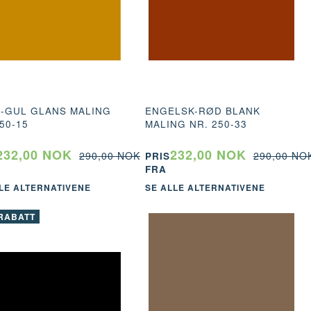
-GUL GLANS MALING
ENGELSK-RØD BLANK
50-15
MALING NR. 250-33
232,00 NOK
232,00 NOK
290,00 NOK
290,00 NO
PRIS
SORT GLANS MALING NR. 250-99
GRØNN GLANS
FRA
LE ALTERNATIVENE
SE ALLE ALTERNATIVENE
232,00 NOK
232,00 N
290,00 NOK
RABATT
SE ALLE ALTERNATIVENE
SE ALL