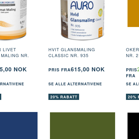
 LIVET
HVIT GLANSMALING
OKER
 MALING NR.
CLASSIC NR. 935
NR. 2
5,00 NOK
615,00 NOK
PRIS FRA
PRIS
ING CLASSIC NR. 935
SVENSKRØD TREFASADEMALING NR.
FRA
148
ERNATIVENE
SE ALLE ALTERNATIVENE
SE AL
K
535,00 NOK
20% RABATT
20% 
ALTERNATIVENE
SE ALLE ALTERNATIVENE