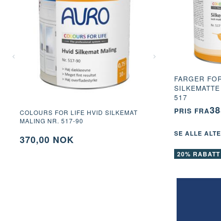
FARGER FOR
SILKEMATTE
517
38
PRIS FRA
COLOURS FOR LIFE HVID SILKEMAT
HVIT GLANSMAL
MALING NR. 517-90
SE ALLE ALT
370,00 NOK
615,00 NO
20% RABATT
SE ALLE ALTERNATIVENE
SE ALLE 