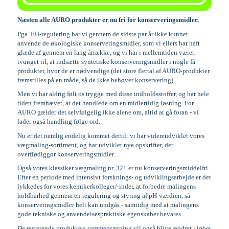
Næsten alle AURO produkter er nu fri for konserveringsmidler.
Pga. EU-regulering har vi gennem de sidste par år ikke kunnet
anvende de økologiske konserveringsmidler, som vi ellers har haft
glæde af gennem en lang årrække, og vi har i mellemtiden været
tvunget til, at indsætte syntetiske konserveringsmidler i nogle få
produkter, hvor de er nødvendige (det store flertal af AURO-produkter
fremstilles på en måde, så de ikke behøver konservering).
Men vi har aldrig følt os trygge med disse indholdsstoffer, og har hele
tiden fremhævet, at det handlede om en midlertidig løsning. For
AURO gælder det selvfølgelig ikke alene om, altid at gå foran - vi
lader også handling følge ord.
Nu er det nemlig endelig kommet dertil: vi har videreudviklet vores
vægmaling-sortiment, og har udviklet nye opskrifter, der
overflødiggør konserveringsmidler.
Også vores klassiker vægmaling nr. 321 er nu konserveringsmiddelfri.
Efter en periode med intensivt forsknings- og udviklingsarbejde er det
lykkedes for vores kemikerkolleger/-inder, at forbedre malingens
holdbarhed gennem en regulering og styring af pH-værdien, så
konserveringsmidler helt kan undgås - samtidig med at malingens
gode tekniske og anvendelsespraktiske egenskaber bevares.
De resterende produkters sammensætning vil også blive ændret i løbet