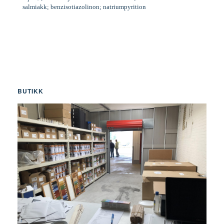
salmiakk; benzisotiazolinon; natriumpyrition
BUTIKK