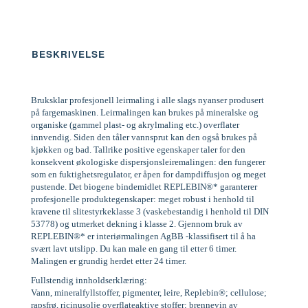
BESKRIVELSE
Bruksklar profesjonell leirmaling i alle slags nyanser produsert
på fargemaskinen. Leirmalingen kan brukes på mineralske og
organiske (gammel plast- og akrylmaling etc.) overflater
innvendig. Siden den tåler vannsprut kan den også brukes på
kjøkken og bad. Tallrike positive egenskaper taler for den
konsekvent økologiske dispersjonsleiremalingen: den fungerer
som en fuktighetsregulator, er åpen for dampdiffusjon og meget
pustende. Det biogene bindemidlet REPLEBIN®* garanterer
profesjonelle produktegenskaper: meget robust i henhold til
kravene til slitestyrkeklasse 3 (vaskebestandig i henhold til DIN
53778) og utmerket dekning i klasse 2. Gjennom bruk av
REPLEBIN®* er interiørmalingen AgBB -klassifisert til å ha
svært lavt utslipp. Du kan male en gang til etter 6 timer.
Malingen er grundig herdet etter 24 timer.
Fullstendig innholdserklæring:
Vann, mineralfyllstoffer, pigmenter, leire, Replebin®; cellulose;
rapsfrø, ricinusolje overflateaktive stoffer; brennevin av