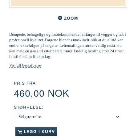
ZOOM
Dempede, behagelige og imøtekommende leirfarger til vegger og tak i
profesjonell kvalitet. Fargene blandes maskinelt, slik at du alltid kan
endre rekkefølgen på fargene. Leiremalingen tørker veldig raskt: du
kan male en gang til etter bare 6 timer. Endelig herding etter 24 timer.
Inntil 9 m2 pr liter pr lag.
Vis full beskrivelse
PRIS FRA
460,00 NOK
STØRRELSE:
LEGG I KURV