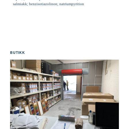
salmiakk; benzisotiazolinon; natriumpyrition
BUTIKK