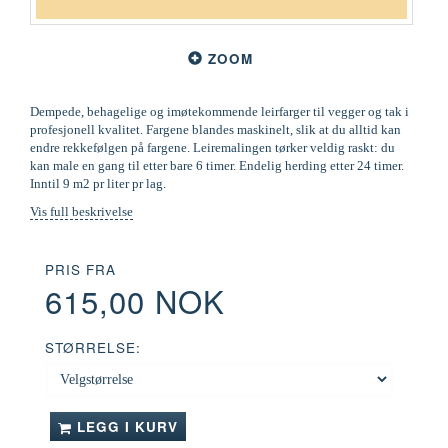
ZOOM
Dempede, behagelige og imøtekommende leirfarger til vegger og tak i
profesjonell kvalitet. Fargene blandes maskinelt, slik at du alltid kan
endre rekkefølgen på fargene. Leiremalingen tørker veldig raskt: du
kan male en gang til etter bare 6 timer. Endelig herding etter 24 timer.
Inntil 9 m2 pr liter pr lag.
Vis full beskrivelse
PRIS FRA
615,00 NOK
STØRRELSE:
LEGG I KURV