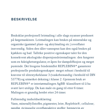
BESKRIVELSE
Bruksklar profesjonell leirmaling i alle slags nyanser produsert
på fargemaskinen. Leirmalingen kan brukes på mineralske og
organiske (gammel plast- og akrylmaling etc.) overflater
innvendig. Siden den tåler vannsprut kan den også brukes på
kjøkken og bad. Tallrike positive egenskaper taler for den
konsekvent økologiske dispersjonsleiremalingen: den fungerer
som en fuktighetsregulator, er åpen for dampdiffusjon og meget
pustende. Det biogene bindemidlet REPLEBIN®* garanterer
profesjonelle produktegenskaper: meget robust i henhold til
kravene til slitestyrkeklasse 3 (vaskebestandig i henhold til DIN
53778) og utmerket dekning i klasse 2. Gjennom bruk av
REPLEBIN®* er interiørmalingen AgBB -klassifisert til å ha
svært lavt utslipp. Du kan male en gang til etter 6 timer.
Malingen er grundig herdet etter 24 timer.
Fullstendig innholdserklæring:
Vann, mineralfyllstoffer, pigmenter, leire, Replebin®; cellulose;
rapsfrø, ricinusolje overflateaktive stoffer; brennevin av