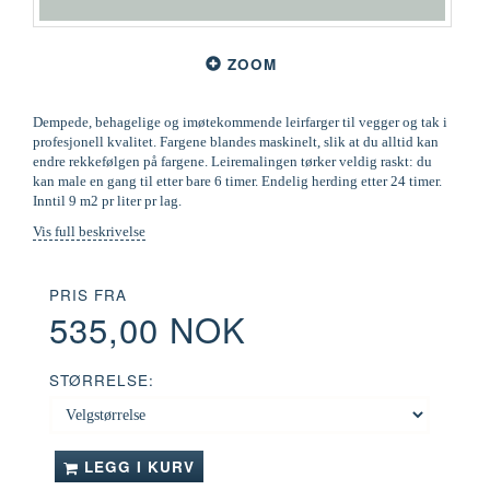
ZOOM
Dempede, behagelige og imøtekommende leirfarger til vegger og tak i
profesjonell kvalitet. Fargene blandes maskinelt, slik at du alltid kan
endre rekkefølgen på fargene. Leiremalingen tørker veldig raskt: du
kan male en gang til etter bare 6 timer. Endelig herding etter 24 timer.
Inntil 9 m2 pr liter pr lag.
Vis full beskrivelse
PRIS FRA
535,00 NOK
STØRRELSE:
LEGG I KURV