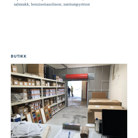
salmiakk; benzisotiazolinon; natriumpyrition
BUTIKK