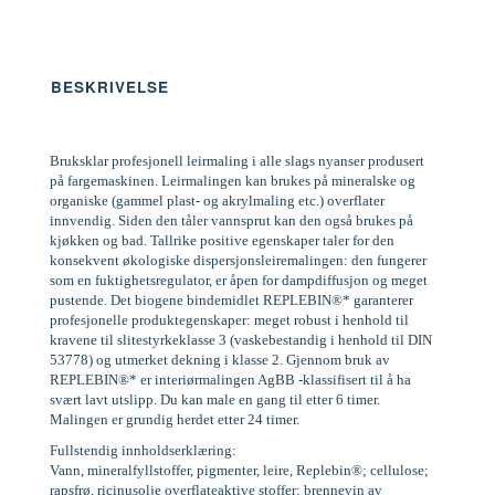
BESKRIVELSE
Bruksklar profesjonell leirmaling i alle slags nyanser produsert
på fargemaskinen. Leirmalingen kan brukes på mineralske og
organiske (gammel plast- og akrylmaling etc.) overflater
innvendig. Siden den tåler vannsprut kan den også brukes på
kjøkken og bad. Tallrike positive egenskaper taler for den
konsekvent økologiske dispersjonsleiremalingen: den fungerer
som en fuktighetsregulator, er åpen for dampdiffusjon og meget
pustende. Det biogene bindemidlet REPLEBIN®* garanterer
profesjonelle produktegenskaper: meget robust i henhold til
kravene til slitestyrkeklasse 3 (vaskebestandig i henhold til DIN
53778) og utmerket dekning i klasse 2. Gjennom bruk av
REPLEBIN®* er interiørmalingen AgBB -klassifisert til å ha
svært lavt utslipp. Du kan male en gang til etter 6 timer.
Malingen er grundig herdet etter 24 timer.
Fullstendig innholdserklæring:
Vann, mineralfyllstoffer, pigmenter, leire, Replebin®; cellulose;
rapsfrø, ricinusolje overflateaktive stoffer; brennevin av