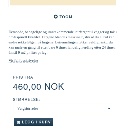
ZOOM
Dempede, behagelige og imøtekommende leirfarger til vegger og tak i
profesjonell kvalitet. Fargene blandes maskinelt, slik at du alltid kan
endre rekkefølgen på fargene. Leiremalingen tørker veldig raskt: du
kan male en gang til etter bare 6 timer. Endelig herding etter 24 timer.
Inntil 9 m2 pr liter pr lag.
Vis full beskrivelse
PRIS FRA
460,00 NOK
STØRRELSE:
LEGG I KURV