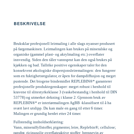
BESKRIVELSE
Bruksklar profesjonell leirmaling i alle slags nyanser produsert
på fargemaskinen. Leirmalingen kan brukes på mineralske og
organiske (gammel plast- og akrylmaling etc.) overflater
innvendig. Siden den tåler vannsprut kan den også brukes på
kjøkken og bad. Tallrike positive egenskaper taler for den
konsekvent økologiske dispersjonsleiremalingen: den fungerer
som en fuktighetsregulator, er åpen for dampdiffusjon og meget
pustende. Det biogene bindemidlet REPLEBIN®* garanterer
profesjonelle produktegenskaper: meget robust i henhold til
kravene til slitestyrkeklasse 3 (vaskebestandig i henhold til DIN
53778) og utmerket dekning i klasse 2. Gjennom bruk av
REPLEBIN®* er interiørmalingen AgBB -klassifisert til å ha
svært lavt utslipp. Du kan male en gang til etter 6 timer.
Malingen er grundig herdet etter 24 timer.
Fullstendig innholdserklæring:
Vann, mineralfyllstoffer, pigmenter, leire, Replebin®; cellulose;
rapsfrø, ricinusolje overflateaktive stoffer; brennevin av