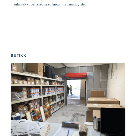
salmiakk; benzisotiazolinon; natriumpyrition
BUTIKK