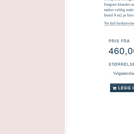
Fargene blandes ma
tørker veldig raskt
Inntil 9 m2 pr liter
Vis full beskrivels
PRIS FRA
460,
STØRRELS
LEGG 