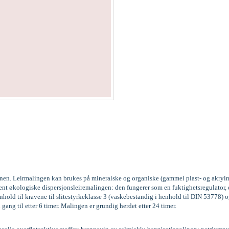
kinen. Leirmalingen kan brukes på mineralske og organiske (gammel plast- og akrylm
vent økologiske dispersjonsleiremalingen: den fungerer som en fuktighetsregulator
old til kravene til slitestyrkeklasse 3 (vaskebestandig i henhold til DIN 53778
 gang til etter 6 timer. Malingen er grundig herdet etter 24 timer.