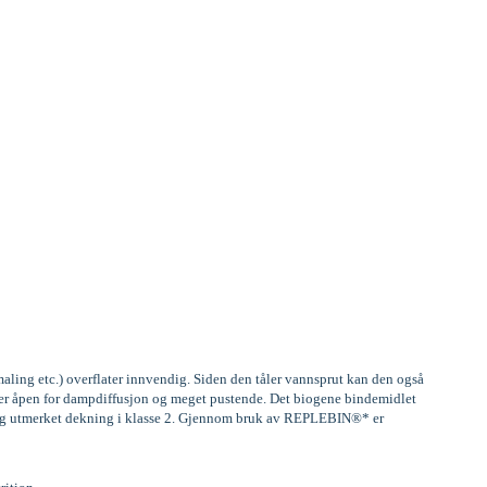
aling etc.) overflater innvendig. Siden den tåler vannsprut kan den også
, er åpen for dampdiffusjon og meget pustende. Det biogene bindemidlet
) og utmerket dekning i klasse 2. Gjennom bruk av REPLEBIN®* er