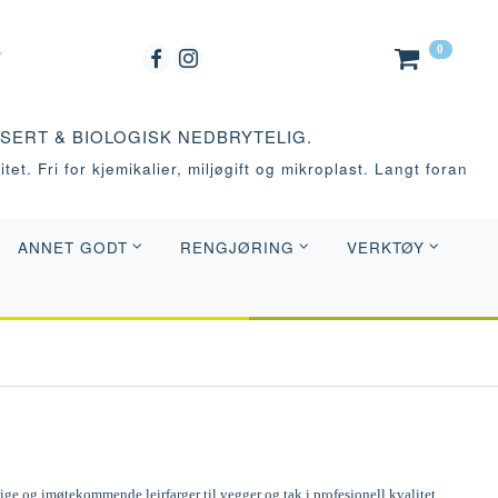
0
ASERT & BIOLOGISK NEDBRYTELIG.
tet. Fri for kjemikalier, miljøgift og mikroplast. Langt foran
ANNET GODT
RENGJØRING
VERKTØY
e og imøtekommende leirfarger til vegger og tak i profesjonell kvalitet.