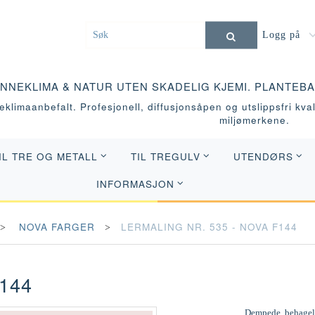
Logg på
INNEKLIMA & NATUR UTEN SKADELIG KJEMI. PLANTEB
klimaanbefalt. Profesjonell, diffusjonsåpen og utslippsfri kvali
miljømerkene.
IL TRE OG METALL
TIL TREGULV
UTENDØRS
INFORMASJON
NOVA FARGER
LERMALING NR. 535 - NOVA F144
144
Dempede, behagelig