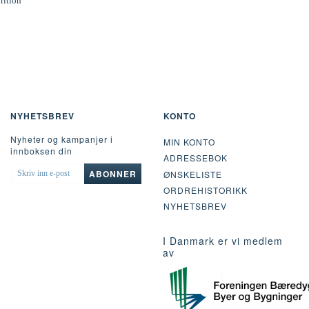
rition
NYHETSBREV
KONTO
Nyheter og kampanjer i
MIN KONTO
innboksen din
ADRESSEBOK
SKRIV
ABONNER
ØNSKELISTE
INN
ORDREHISTORIKK
E-
POST
NYHETSBREV
I Danmark er vi medlem
av