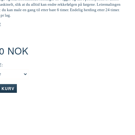
skinelt, slik at du alltid kan endre rekkefølgen på fargene. Leiremalingen
: du kan male en gang til etter bare 6 timer. Endelig herding etter 24 timer.
 pr lag.
e
00 NOK
E:
I KURV