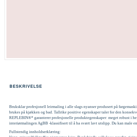
BESKRIVELSE
Bruksklar profesjonell leirmaling i alle slags nyanser produsert på fargemas
brukes på kjøkken og bad. Tallrike positive egenskaper taler for den konsek
REPLEBIN®* garanterer profesjonelle produktegenskaper: meget robust i henh
interiørmalingen AgBB -klassifisert til å ha svært lavt utslipp. Du kan male en
Fullstendig innholdserklæring: