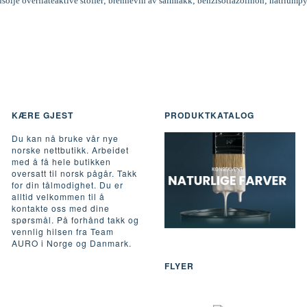
inusolje overflateaktive stoffer; brennevin av salmiakk; benzisotiazolinon; natriumpy
KÆRE GJEST
PRODUKTKATALOG
Du kan nå bruke vår nye
norske nettbutikk. Arbeidet
med å få hele butikken
oversatt til norsk pågår. Takk
for din tålmodighet. Du er
alltid velkommen til å
kontakte oss med dine
spørsmål. På forhånd takk og
vennlig hilsen fra Team
AURO i Norge og Danmark.
FLYER