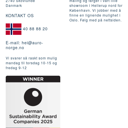
2740 Skovlunde
maling og farger i vårt lille
Danmark
showroom i Hellerup nord for
København. Vi jobber med å
KONTAKT OS
finne en lignende mulighet i
Oslo. Følg med på nettsiden.
40 88 88 20
E-mail:
hei@auro-
norge.no
Vi svarer så raskt som mulig
mandag til torsdag 10-15 og
fredag ​​9-12