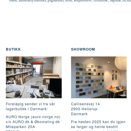
Vann, mineralfyllstoffer, pigmenter, leire, Replebin®; cellulose; rapsfrø, ric
BUTIKK
SHOWROOM
Foreløpig sender vi fra vår
Callisensvej 14
lagerbutikk i Danmark:
2900 Hellerup
Danmark
AURO Norge (auro-norge.no)
c/o AURO.dk & Økomaling.dk
Fra høsten 2025 kan du igjen
Mileparken 20A
se farger og hente bestilt