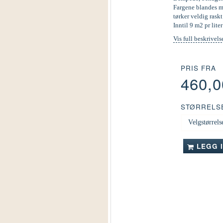
Fargene blandes ma
tørker veldig raskt
Inntil 9 m2 pr liter
Vis full beskrivels
PRIS FRA
460,
STØRRELS
LEGG 