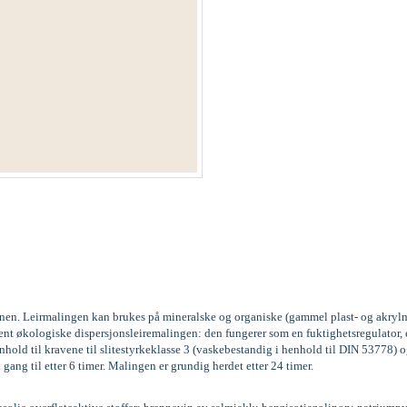
kinen. Leirmalingen kan brukes på mineralske og organiske (gammel plast- og akrylm
vent økologiske dispersjonsleiremalingen: den fungerer som en fuktighetsregulator
old til kravene til slitestyrkeklasse 3 (vaskebestandig i henhold til DIN 53778
 gang til etter 6 timer. Malingen er grundig herdet etter 24 timer.