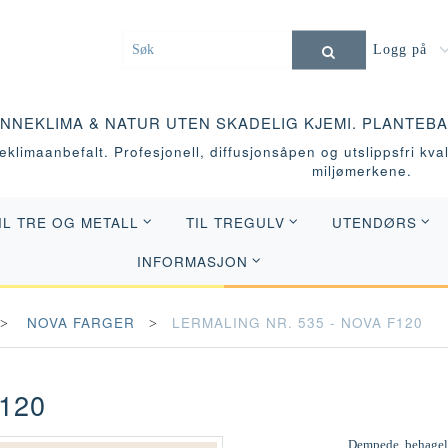
Logg på
INNEKLIMA & NATUR UTEN SKADELIG KJEMI. PLANTEB
klimaanbefalt. Profesjonell, diffusjonsåpen og utslippsfri kvali
miljømerkene.
IL TRE OG METALL
TIL TREGULV
UTENDØRS
INFORMASJON
NOVA FARGER
LERMALING NR. 535 - NOVA F120
120
Dempede, behagelig