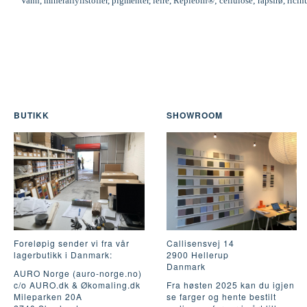
Vann, mineralfyllstoffer, pigmenter, leire, Replebin®; cellulose; rapsfrø, ric
BUTIKK
SHOWROOM
Foreløpig sender vi fra vår
Callisensvej 14
lagerbutikk i Danmark:
2900 Hellerup
Danmark
AURO Norge (auro-norge.no)
c/o AURO.dk & Økomaling.dk
Fra høsten 2025 kan du igjen
Mileparken 20A
se farger og hente bestilt