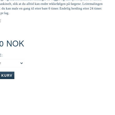
skinelt, slik at du alltid kan endre rekkefølgen på fargene. Leiremalingen
: du kan male en gang til etter bare 6 timer. Endelig herding etter 24 timer.
 pr lag.
e
00 NOK
E:
I KURV