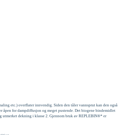
aling etc.) overflater innvendig. Siden den tåler vannsprut kan den også
, er åpen for dampdiffusjon og meget pustende. Det biogene bindemidlet
) og utmerket dekning i klasse 2. Gjennom bruk av REPLEBIN®* er