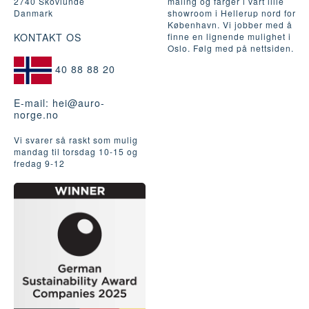
2740 Skovlunde
maling og farger i vårt lille
Danmark
showroom i Hellerup nord for
København. Vi jobber med å
KONTAKT OS
finne en lignende mulighet i
Oslo. Følg med på nettsiden.
40 88 88 20
E-mail:
hei@auro-
norge.no
Vi svarer så raskt som mulig
mandag til torsdag 10-15 og
fredag ​​9-12