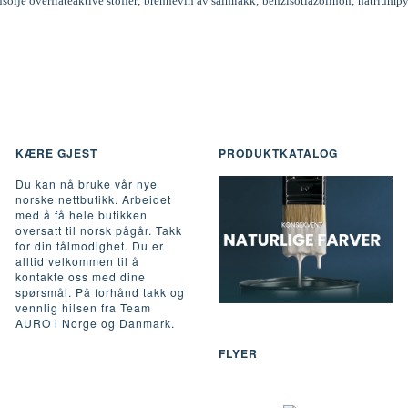
inusolje overflateaktive stoffer; brennevin av salmiakk; benzisotiazolinon; natriumpy
KÆRE GJEST
PRODUKTKATALOG
Du kan nå bruke vår nye
norske nettbutikk. Arbeidet
med å få hele butikken
oversatt til norsk pågår. Takk
for din tålmodighet. Du er
alltid velkommen til å
kontakte oss med dine
spørsmål. På forhånd takk og
vennlig hilsen fra Team
AURO i Norge og Danmark.
FLYER