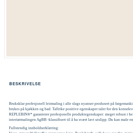
BESKRIVELSE
Bruksklar profesjonell leirmaling i alle slags nyanser produsert på fargemas
brukes på kjøkken og bad. Tallrike positive egenskaper taler for den konsek
REPLEBIN®* garanterer profesjonelle produktegenskaper: meget robust i henh
interiørmalingen AgBB -klassifisert til å ha svært lavt utslipp. Du kan male en
Fullstendig innholdserklæring: