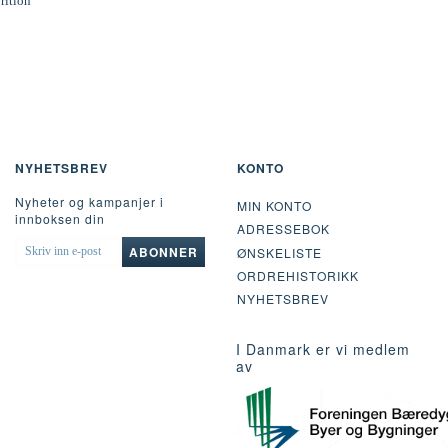
rition
NYHETSBREV
KONTO
Nyheter og kampanjer i
MIN KONTO
innboksen din
ADRESSEBOK
SKRIV
ABONNER
ØNSKELISTE
INN
ORDREHISTORIKK
E-
POST
NYHETSBREV
I Danmark er vi medlem
av