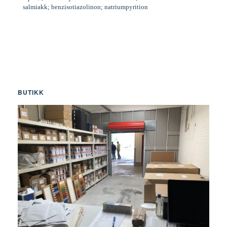
salmiakk; benzisotiazolinon; natriumpyrition
BUTIKK