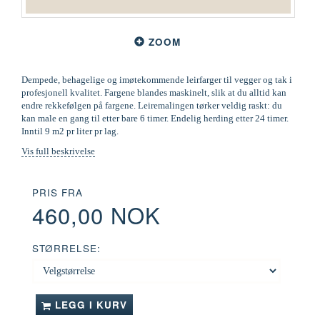
ZOOM
Dempede, behagelige og imøtekommende leirfarger til vegger og tak i
profesjonell kvalitet. Fargene blandes maskinelt, slik at du alltid kan
endre rekkefølgen på fargene. Leiremalingen tørker veldig raskt: du
kan male en gang til etter bare 6 timer. Endelig herding etter 24 timer.
Inntil 9 m2 pr liter pr lag.
Vis full beskrivelse
PRIS FRA
460,00 NOK
STØRRELSE:
LEGG I KURV