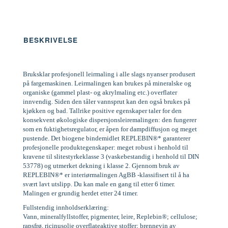
BESKRIVELSE
Bruksklar profesjonell leirmaling i alle slags nyanser produsert
på fargemaskinen. Leirmalingen kan brukes på mineralske og
organiske (gammel plast- og akrylmaling etc.) overflater
innvendig. Siden den tåler vannsprut kan den også brukes på
kjøkken og bad. Tallrike positive egenskaper taler for den
konsekvent økologiske dispersjonsleiremalingen: den fungerer
som en fuktighetsregulator, er åpen for dampdiffusjon og meget
pustende. Det biogene bindemidlet REPLEBIN®* garanterer
profesjonelle produktegenskaper: meget robust i henhold til
kravene til slitestyrkeklasse 3 (vaskebestandig i henhold til DIN
53778) og utmerket dekning i klasse 2. Gjennom bruk av
REPLEBIN®* er interiørmalingen AgBB -klassifisert til å ha
svært lavt utslipp. Du kan male en gang til etter 6 timer.
Malingen er grundig herdet etter 24 timer.
Fullstendig innholdserklæring:
Vann, mineralfyllstoffer, pigmenter, leire, Replebin®; cellulose;
rapsfrø, ricinusolje overflateaktive stoffer; brennevin av