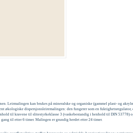
kinen. Leirmalingen kan brukes på mineralske og organiske (gammel plast- og akrylm
vent økologiske dispersjonsleiremalingen: den fungerer som en fuktighetsregulator
old til kravene til slitestyrkeklasse 3 (vaskebestandig i henhold til DIN 53778
 gang til etter 6 timer. Malingen er grundig herdet etter 24 timer.