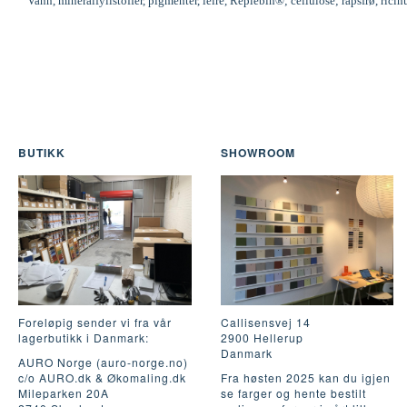
Vann, mineralfyllstoffer, pigmenter, leire, Replebin®; cellulose; rapsfrø, ric
BUTIKK
SHOWROOM
Foreløpig sender vi fra vår
Callisensvej 14
lagerbutikk i Danmark:
2900 Hellerup
Danmark
AURO Norge (auro-norge.no)
c/o AURO.dk & Økomaling.dk
Fra høsten 2025 kan du igjen
Mileparken 20A
se farger og hente bestilt