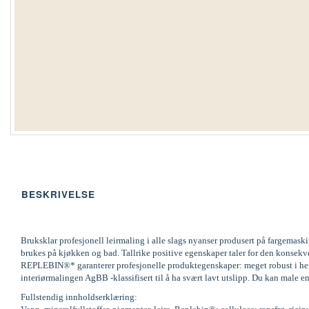
BESKRIVELSE
Bruksklar profesjonell leirmaling i alle slags nyanser produsert på fargemas
brukes på kjøkken og bad. Tallrike positive egenskaper taler for den konsek
REPLEBIN®* garanterer profesjonelle produktegenskaper: meget robust i henh
interiørmalingen AgBB -klassifisert til å ha svært lavt utslipp. Du kan male en
Fullstendig innholdserklæring: