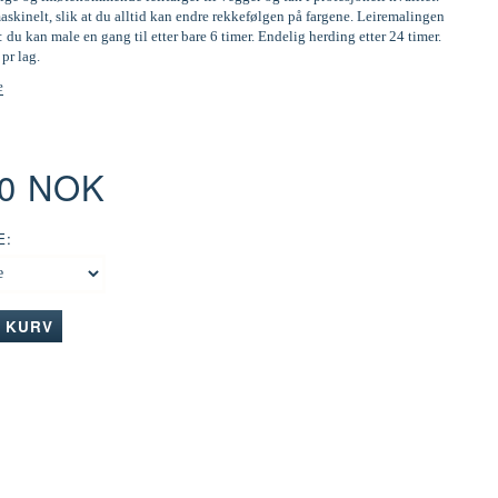
skinelt, slik at du alltid kan endre rekkefølgen på fargene. Leiremalingen
: du kan male en gang til etter bare 6 timer. Endelig herding etter 24 timer.
 pr lag.
e
00 NOK
E:
I KURV