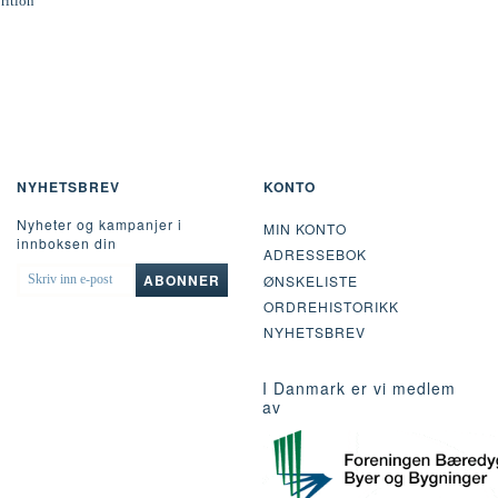
rition
NYHETSBREV
KONTO
Nyheter og kampanjer i
MIN KONTO
innboksen din
ADRESSEBOK
SKRIV
ABONNER
ØNSKELISTE
INN
ORDREHISTORIKK
E-
POST
NYHETSBREV
I Danmark er vi medlem
av