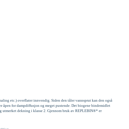
aling etc.) overflater innvendig. Siden den tåler vannsprut kan den også
, er åpen for dampdiffusjon og meget pustende. Det biogene bindemidlet
) og utmerket dekning i klasse 2. Gjennom bruk av REPLEBIN®* er