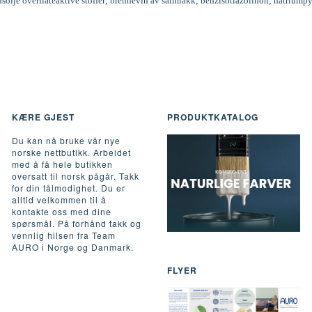
inusolje overflateaktive stoffer; brennevin av salmiakk; benzisotiazolinon; natriumpy
KÆRE GJEST
PRODUKTKATALOG
Du kan nå bruke vår nye
norske nettbutikk. Arbeidet
med å få hele butikken
oversatt til norsk pågår. Takk
for din tålmodighet. Du er
alltid velkommen til å
kontakte oss med dine
spørsmål. På forhånd takk og
vennlig hilsen fra Team
AURO i Norge og Danmark.
FLYER