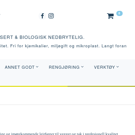
0
ASERT & BIOLOGISK NEDBRYTELIG.
tet. Fri for kjemikalier, miljøgift og mikroplast. Langt foran
ANNET GODT
RENGJØRING
VERKTØY
e og imøtekommende leirfarger til vegger og tak i profesjonell kvalitet.