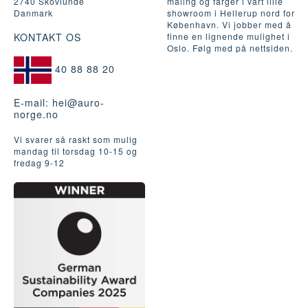
2740 Skovlunde
maling og farger i vårt lille
Danmark
showroom i Hellerup nord for
København. Vi jobber med å
KONTAKT OS
finne en lignende mulighet i
Oslo. Følg med på nettsiden.
40 88 88 20
E-mail:
hei@auro-
norge.no
Vi svarer så raskt som mulig
mandag til torsdag 10-15 og
fredag ​​9-12