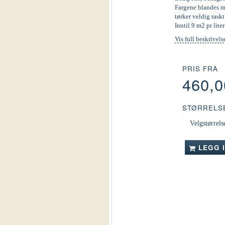
Fargene blandes ma
tørker veldig raskt
Inntil 9 m2 pr liter
Vis full beskrivels
PRIS FRA
460,
STØRRELS
LEGG 