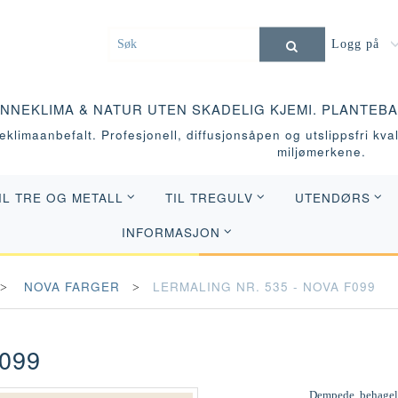
Logg på
INNEKLIMA & NATUR UTEN SKADELIG KJEMI. PLANTEB
klimaanbefalt. Profesjonell, diffusjonsåpen og utslippsfri kvali
miljømerkene.
IL TRE OG METALL
TIL TREGULV
UTENDØRS
INFORMASJON
NOVA FARGER
LERMALING NR. 535 - NOVA F099
099
Dempede, behagelig