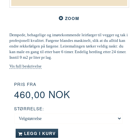
ZOOM
Dempede, behagelige og imøtekommende leirfarger til vegger og tak i
profesjonell kvalitet. Fargene blandes maskinelt, slik at du alltid kan
endre rekkefølgen på fargene. Leiremalingen tørker veldig raskt: du
kan male en gang til etter bare 6 timer. Endelig herding etter 24 timer.
Inntil 9 m2 pr liter pr lag.
Vis full beskrivelse
PRIS FRA
460,00 NOK
STØRRELSE:
LEGG I KURV