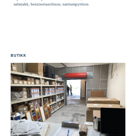
salmiakk; benzisotiazolinon; natriumpyrition
BUTIKK