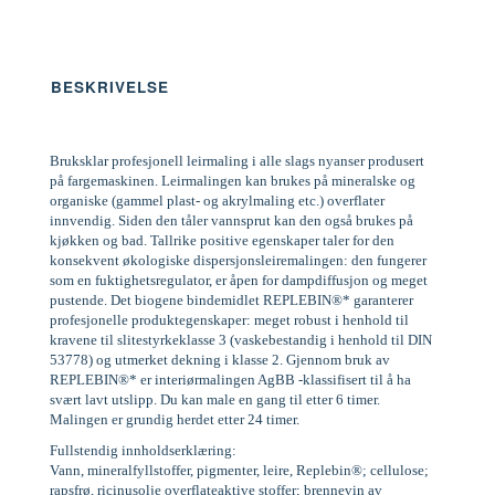
BESKRIVELSE
Bruksklar profesjonell leirmaling i alle slags nyanser produsert
på fargemaskinen. Leirmalingen kan brukes på mineralske og
organiske (gammel plast- og akrylmaling etc.) overflater
innvendig. Siden den tåler vannsprut kan den også brukes på
kjøkken og bad. Tallrike positive egenskaper taler for den
konsekvent økologiske dispersjonsleiremalingen: den fungerer
som en fuktighetsregulator, er åpen for dampdiffusjon og meget
pustende. Det biogene bindemidlet REPLEBIN®* garanterer
profesjonelle produktegenskaper: meget robust i henhold til
kravene til slitestyrkeklasse 3 (vaskebestandig i henhold til DIN
53778) og utmerket dekning i klasse 2. Gjennom bruk av
REPLEBIN®* er interiørmalingen AgBB -klassifisert til å ha
svært lavt utslipp. Du kan male en gang til etter 6 timer.
Malingen er grundig herdet etter 24 timer.
Fullstendig innholdserklæring:
Vann, mineralfyllstoffer, pigmenter, leire, Replebin®; cellulose;
rapsfrø, ricinusolje overflateaktive stoffer; brennevin av