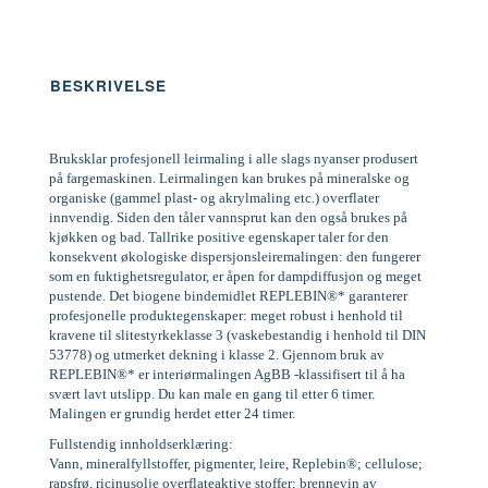
BESKRIVELSE
Bruksklar profesjonell leirmaling i alle slags nyanser produsert
på fargemaskinen. Leirmalingen kan brukes på mineralske og
organiske (gammel plast- og akrylmaling etc.) overflater
innvendig. Siden den tåler vannsprut kan den også brukes på
kjøkken og bad. Tallrike positive egenskaper taler for den
konsekvent økologiske dispersjonsleiremalingen: den fungerer
som en fuktighetsregulator, er åpen for dampdiffusjon og meget
pustende. Det biogene bindemidlet REPLEBIN®* garanterer
profesjonelle produktegenskaper: meget robust i henhold til
kravene til slitestyrkeklasse 3 (vaskebestandig i henhold til DIN
53778) og utmerket dekning i klasse 2. Gjennom bruk av
REPLEBIN®* er interiørmalingen AgBB -klassifisert til å ha
svært lavt utslipp. Du kan male en gang til etter 6 timer.
Malingen er grundig herdet etter 24 timer.
Fullstendig innholdserklæring:
Vann, mineralfyllstoffer, pigmenter, leire, Replebin®; cellulose;
rapsfrø, ricinusolje overflateaktive stoffer; brennevin av