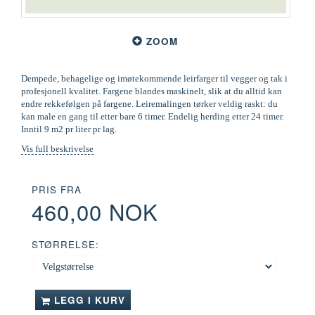
ZOOM
Dempede, behagelige og imøtekommende leirfarger til vegger og tak i
profesjonell kvalitet. Fargene blandes maskinelt, slik at du alltid kan
endre rekkefølgen på fargene. Leiremalingen tørker veldig raskt: du
kan male en gang til etter bare 6 timer. Endelig herding etter 24 timer.
Inntil 9 m2 pr liter pr lag.
Vis full beskrivelse
PRIS FRA
460,00 NOK
STØRRELSE:
LEGG I KURV