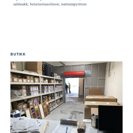
salmiakk; benzisotiazolinon; natriumpyrition
BUTIKK