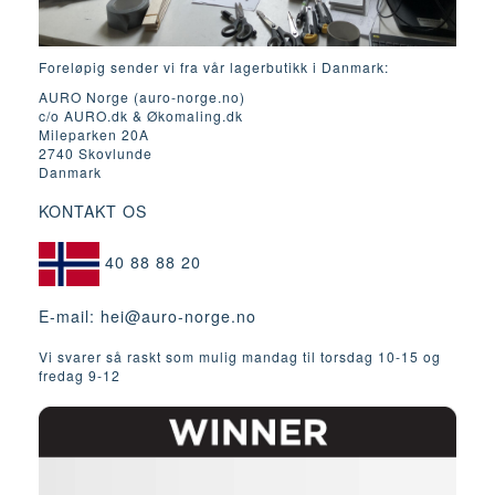
Foreløpig sender vi fra vår lagerbutikk i Danmark:
AURO Norge (auro-norge.no)
c/o AURO.dk & Økomaling.dk
Mileparken 20A
2740 Skovlunde
Danmark
KONTAKT OS
40 88 88 20
E-mail:
hei@auro-norge.no
Vi svarer så raskt som mulig mandag til torsdag 10-15 og
fredag ​​9-12