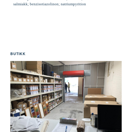
salmiakk; benzisotiazolinon; natriumpyrition
BUTIKK