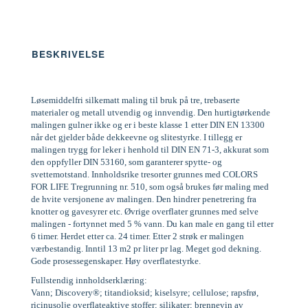
BESKRIVELSE
Løsemiddelfri silkematt maling til bruk på tre, trebaserte
materialer og metall utvendig og innvendig. Den hurtigtørkende
malingen gulner ikke og er i beste klasse 1 etter DIN EN 13300
når det gjelder både dekkeevne og slitestyrke. I tillegg er
malingen trygg for leker i henhold til DIN EN 71-3, akkurat som
den oppfyller DIN 53160, som garanterer spytte- og
svettemotstand. Innholdsrike tresorter grunnes med COLORS
FOR LIFE Tregrunning nr. 510, som også brukes før maling med
de hvite versjonene av malingen. Den hindrer penetrering fra
knotter og gavesyrer etc. Øvrige overflater grunnes med selve
malingen - fortynnet med 5 % vann. Du kan male en gang til etter
6 timer. Herdet etter ca. 24 timer. Etter 2 strøk er malingen
værbestandig. Inntil 13 m2 pr liter pr lag. Meget god dekning.
Gode prosessegenskaper. Høy overflatestyrke.
Fullstendig innholdserklæring:
Vann; Discovery®; titandioksid; kiselsyre; cellulose; rapsfrø,
ricinusolje overflateaktive stoffer; silikater; brennevin av