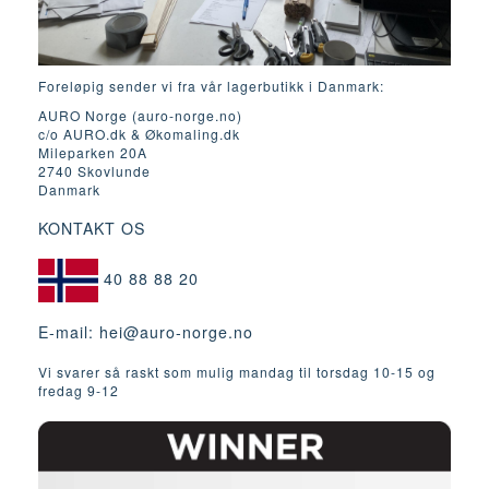
Foreløpig sender vi fra vår lagerbutikk i Danmark:
AURO Norge (auro-norge.no)
c/o AURO.dk & Økomaling.dk
Mileparken 20A
2740 Skovlunde
Danmark
KONTAKT OS
40 88 88 20
E-mail:
hei@auro-norge.no
Vi svarer så raskt som mulig mandag til torsdag 10-15 og
fredag ​​9-12