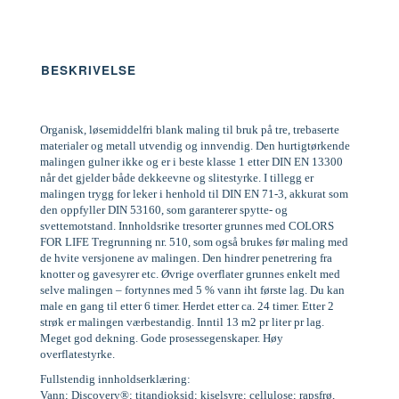
BESKRIVELSE
Organisk, løsemiddelfri blank maling til bruk på tre, trebaserte
materialer og metall utvendig og innvendig. Den hurtigtørkende
malingen gulner ikke og er i beste klasse 1 etter DIN EN 13300
når det gjelder både dekkeevne og slitestyrke. I tillegg er
malingen trygg for leker i henhold til DIN EN 71-3, akkurat som
den oppfyller DIN 53160, som garanterer spytte- og
svettemotstand. Innholdsrike tresorter grunnes med COLORS
FOR LIFE Tregrunning nr. 510, som også brukes før maling med
de hvite versjonene av malingen. Den hindrer penetrering fra
knotter og gavesyrer etc. Øvrige overflater grunnes enkelt med
selve malingen – fortynnes med 5 % vann iht første lag. Du kan
male en gang til etter 6 timer. Herdet etter ca. 24 timer. Etter 2
strøk er malingen værbestandig. Inntil 13 m2 pr liter pr lag.
Meget god dekning. Gode prosessegenskaper. Høy
overflatestyrke.
Fullstendig innholdserklæring:
Vann; Discovery®; titandioksid; kiselsyre; cellulose; rapsfrø,