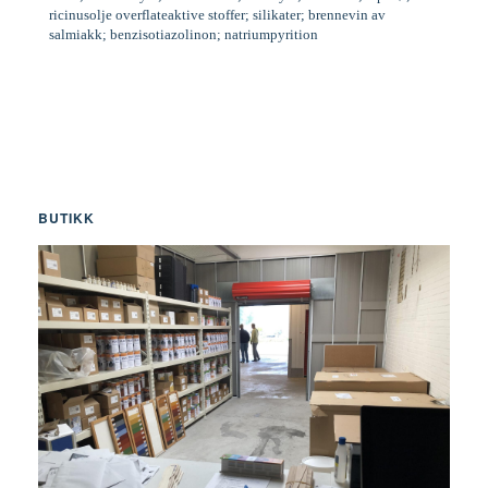
ricinusolje overflateaktive stoffer; silikater; brennevin av
salmiakk; benzisotiazolinon; natriumpyrition
BUTIKK