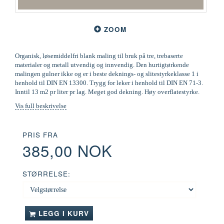
ZOOM
Organisk, løsemiddelfri blank maling til bruk på tre, trebaserte
materialer og metall utvendig og innvendig. Den hurtigtørkende
malingen gulner ikke og er i beste deknings- og slitestyrkeklasse 1 i
henhold til DIN EN 13300. Trygg for leker i henhold til DIN EN 71-3.
Inntil 13 m2 pr liter pr lag. Meget god dekning. Høy overflatestyrke.
Vis full beskrivelse
PRIS FRA
385,00 NOK
STØRRELSE:
LEGG I KURV