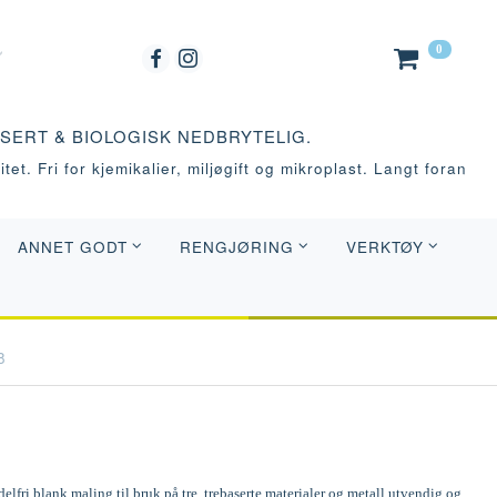
0
ASERT & BIOLOGISK NEDBRYTELIG.
tet. Fri for kjemikalier, miljøgift og mikroplast. Langt foran
ANNET GODT
RENGJØRING
VERKTØY
8
elfri blank maling til bruk på tre, trebaserte materialer og metall utvendig og