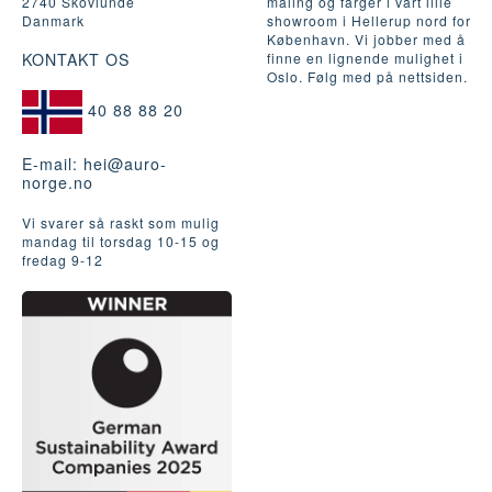
2740 Skovlunde
maling og farger i vårt lille
Danmark
showroom i Hellerup nord for
København. Vi jobber med å
KONTAKT OS
finne en lignende mulighet i
Oslo. Følg med på nettsiden.
40 88 88 20
E-mail:
hei@auro-
norge.no
Vi svarer så raskt som mulig
mandag til torsdag 10-15 og
fredag ​​9-12