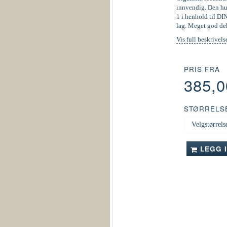
innvendig. Den hur
1 i henhold til DI
lag. Meget god de
Vis full beskrivels
PRIS FRA
385,
STØRRELS
LEGG 