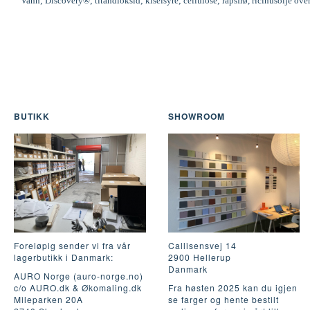
Vann; Discovery®; titandioksid; kiselsyre; cellulose; rapsfrø, ricinusolje ove
BUTIKK
SHOWROOM
Foreløpig sender vi fra vår
Callisensvej 14
lagerbutikk i Danmark:
2900 Hellerup
Danmark
AURO Norge (auro-norge.no)
c/o AURO.dk & Økomaling.dk
Fra høsten 2025 kan du igjen
Mileparken 20A
se farger og hente bestilt