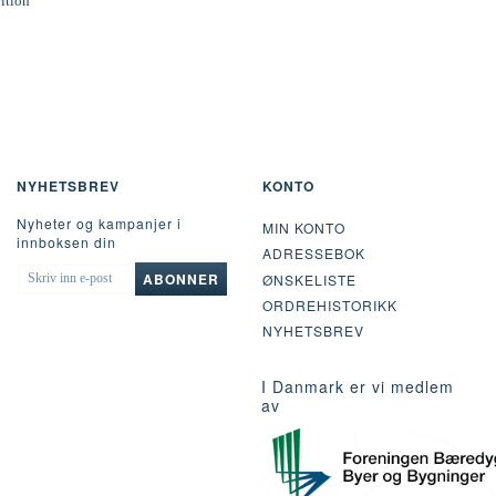
rition
NYHETSBREV
KONTO
Nyheter og kampanjer i
MIN KONTO
innboksen din
ADRESSEBOK
SKRIV
ABONNER
ØNSKELISTE
INN
ORDREHISTORIKK
E-
POST
NYHETSBREV
I Danmark er vi medlem
av