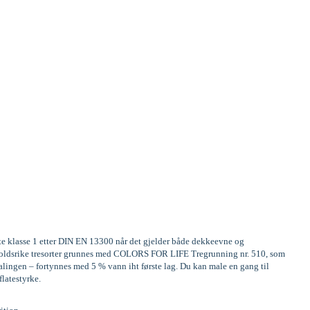
ste klasse 1 etter DIN EN 13300 når det gjelder både dekkeevne og
Innholdsrike tresorter grunnes med COLORS FOR LIFE Tregrunning nr. 510, som
alingen – fortynnes med 5 % vann iht første lag. Du kan male en gang til
flatestyrke.