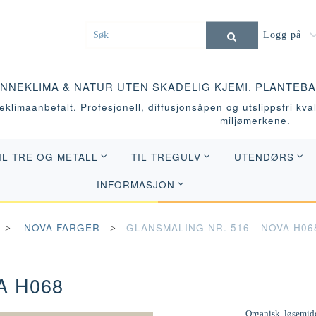
Logg på
INNEKLIMA & NATUR UTEN SKADELIG KJEMI. PLANTEB
klimaanbefalt. Profesjonell, diffusjonsåpen og utslippsfri kvali
miljømerkene.
IL TRE OG METALL
TIL TREGULV
UTENDØRS
INFORMASJON
NOVA FARGER
GLANSMALING NR. 516 - NOVA H06
A H068
Organisk, løsemidd