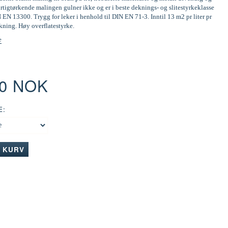
tigtørkende malingen gulner ikke og er i beste deknings- og slitestyrkeklasse
N EN 13300. Trygg for leker i henhold til DIN EN 71-3. Inntil 13 m2 pr liter pr
kning. Høy overflatestyrke.
e
00 NOK
E:
I KURV