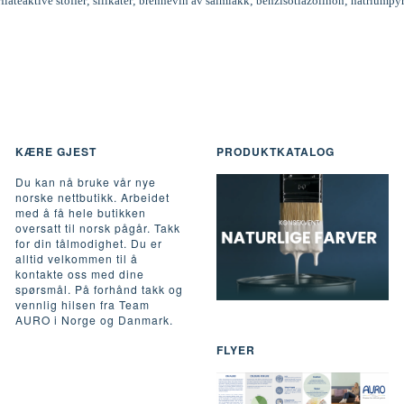
rflateaktive stoffer; silikater; brennevin av salmiakk; benzisotiazolinon; natriumpy
KÆRE GJEST
PRODUKTKATALOG
Du kan nå bruke vår nye
norske nettbutikk. Arbeidet
med å få hele butikken
oversatt til norsk pågår. Takk
for din tålmodighet. Du er
alltid velkommen til å
kontakte oss med dine
spørsmål. På forhånd takk og
vennlig hilsen fra Team
AURO i Norge og Danmark.
FLYER