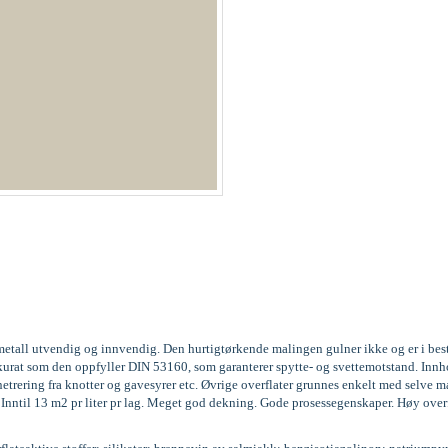
og metall utvendig og innvendig. Den hurtigtørkende malingen gulner ikke og er i be
3, akkurat som den oppfyller DIN 53160, som garanterer spytte- og svettemotstand. 
trering fra knotter og gavesyrer etc. Øvrige overflater grunnes enkelt med selve m
g. Inntil 13 m2 pr liter pr lag. Meget god dekning. Gode prosessegenskaper. Høy over