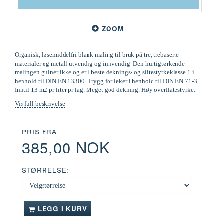
ZOOM
Organisk, løsemiddelfri blank maling til bruk på tre, trebaserte
materialer og metall utvendig og innvendig. Den hurtigtørkende
malingen gulner ikke og er i beste deknings- og slitestyrkeklasse 1 i
henhold til DIN EN 13300. Trygg for leker i henhold til DIN EN 71-3.
Inntil 13 m2 pr liter pr lag. Meget god dekning. Høy overflatestyrke.
Vis full beskrivelse
PRIS FRA
385,00 NOK
STØRRELSE:
LEGG I KURV