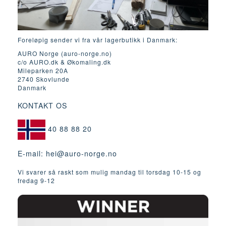
Foreløpig sender vi fra vår lagerbutikk i Danmark:
AURO Norge (auro-norge.no)
c/o AURO.dk & Økomaling.dk
Mileparken 20A
2740 Skovlunde
Danmark
KONTAKT OS
40 88 88 20
E-mail:
hei@auro-norge.no
Vi svarer så raskt som mulig mandag til torsdag 10-15 og
fredag ​​9-12