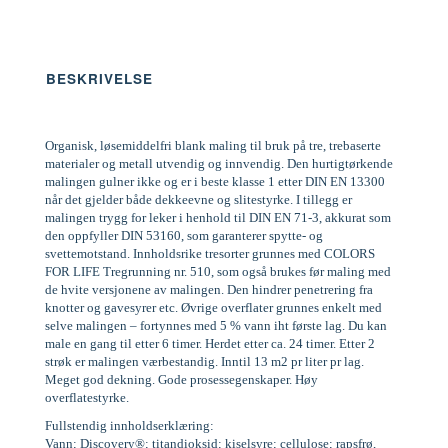
BESKRIVELSE
Organisk, løsemiddelfri blank maling til bruk på tre, trebaserte
materialer og metall utvendig og innvendig. Den hurtigtørkende
malingen gulner ikke og er i beste klasse 1 etter DIN EN 13300
når det gjelder både dekkeevne og slitestyrke. I tillegg er
malingen trygg for leker i henhold til DIN EN 71-3, akkurat som
den oppfyller DIN 53160, som garanterer spytte- og
svettemotstand. Innholdsrike tresorter grunnes med COLORS
FOR LIFE Tregrunning nr. 510, som også brukes før maling med
de hvite versjonene av malingen. Den hindrer penetrering fra
knotter og gavesyrer etc. Øvrige overflater grunnes enkelt med
selve malingen – fortynnes med 5 % vann iht første lag. Du kan
male en gang til etter 6 timer. Herdet etter ca. 24 timer. Etter 2
strøk er malingen værbestandig. Inntil 13 m2 pr liter pr lag.
Meget god dekning. Gode prosessegenskaper. Høy
overflatestyrke.
Fullstendig innholdserklæring:
Vann; Discovery®; titandioksid; kiselsyre; cellulose; rapsfrø,