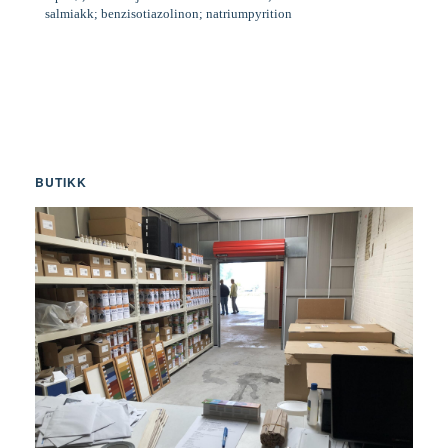
salmiakk; benzisotiazolinon; natriumpyrition
BUTIKK