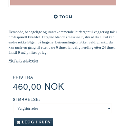
ZOOM
Dempede, behagelige og imøtekommende leirfarger til vegger og tak i
profesjonell kvalitet. Fargene blandes maskinelt, slik at du alltid kan
endre rekkefølgen på fargene. Leiremalingen tørker veldig raskt: du
kan male en gang til etter bare 6 timer. Endelig herding etter 24 timer.
Inntil 9 m2 pr liter pr lag.
Vis full beskrivelse
PRIS FRA
460,00 NOK
STØRRELSE:
LEGG I KURV