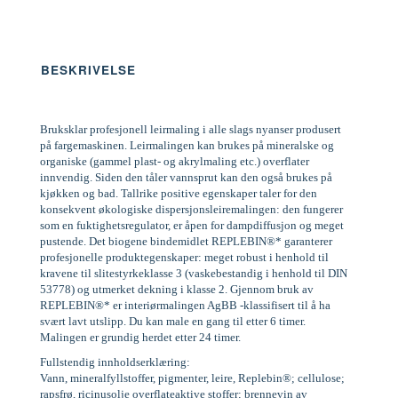
BESKRIVELSE
Bruksklar profesjonell leirmaling i alle slags nyanser produsert
på fargemaskinen. Leirmalingen kan brukes på mineralske og
organiske (gammel plast- og akrylmaling etc.) overflater
innvendig. Siden den tåler vannsprut kan den også brukes på
kjøkken og bad. Tallrike positive egenskaper taler for den
konsekvent økologiske dispersjonsleiremalingen: den fungerer
som en fuktighetsregulator, er åpen for dampdiffusjon og meget
pustende. Det biogene bindemidlet REPLEBIN®* garanterer
profesjonelle produktegenskaper: meget robust i henhold til
kravene til slitestyrkeklasse 3 (vaskebestandig i henhold til DIN
53778) og utmerket dekning i klasse 2. Gjennom bruk av
REPLEBIN®* er interiørmalingen AgBB -klassifisert til å ha
svært lavt utslipp. Du kan male en gang til etter 6 timer.
Malingen er grundig herdet etter 24 timer.
Fullstendig innholdserklæring:
Vann, mineralfyllstoffer, pigmenter, leire, Replebin®; cellulose;
rapsfrø, ricinusolje overflateaktive stoffer; brennevin av