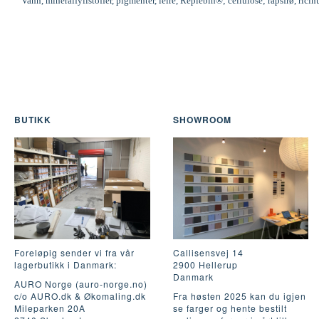
Vann, mineralfyllstoffer, pigmenter, leire, Replebin®; cellulose; rapsfrø, ric
BUTIKK
SHOWROOM
Foreløpig sender vi fra vår
Callisensvej 14
lagerbutikk i Danmark:
2900 Hellerup
Danmark
AURO Norge (auro-norge.no)
c/o AURO.dk & Økomaling.dk
Fra høsten 2025 kan du igjen
Mileparken 20A
se farger og hente bestilt