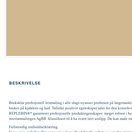
BESKRIVELSE
Bruksklar profesjonell leirmaling i alle slags nyanser produsert på fargemas
brukes på kjøkken og bad. Tallrike positive egenskaper taler for den konsek
REPLEBIN®* garanterer profesjonelle produktegenskaper: meget robust i henh
interiørmalingen AgBB -klassifisert til å ha svært lavt utslipp. Du kan male en
Fullstendig innholdserklæring: