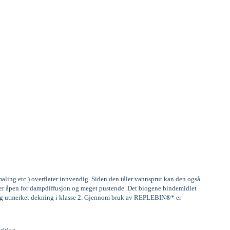
aling etc.) overflater innvendig. Siden den tåler vannsprut kan den også
, er åpen for dampdiffusjon og meget pustende. Det biogene bindemidlet
) og utmerket dekning i klasse 2. Gjennom bruk av REPLEBIN®* er