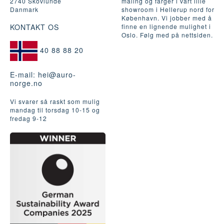
2740 Skovlunde
maling og farger i vårt lille
Danmark
showroom i Hellerup nord for
København. Vi jobber med å
KONTAKT OS
finne en lignende mulighet i
Oslo. Følg med på nettsiden.
40 88 88 20
E-mail:
hei@auro-
norge.no
Vi svarer så raskt som mulig
mandag til torsdag 10-15 og
fredag ​​9-12