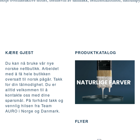
inusolje overflateaktive stoffer; brennevin av salmiakk; benzisotiazolinon; natriumpy
KÆRE GJEST
PRODUKTKATALOG
Du kan nå bruke vår nye
norske nettbutikk. Arbeidet
med å få hele butikken
oversatt til norsk pågår. Takk
for din tålmodighet. Du er
alltid velkommen til å
kontakte oss med dine
spørsmål. På forhånd takk og
vennlig hilsen fra Team
AURO i Norge og Danmark.
FLYER