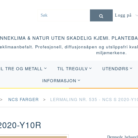
Logg på
INNEKLIMA & NATUR UTEN SKADELIG KJEMI. PLANTEB
klimaanbefalt. Profesjonell, diffusjonsåpen og utslippsfri kvali
miljømerkene.
IL TRE OG METALL
TIL TREGULV
UTENDØRS
INFORMASJON
NCS FARGER
LERMALING NR. 535 - NCS S 2020-Y1
2020-Y10R
Dempede, behagelig