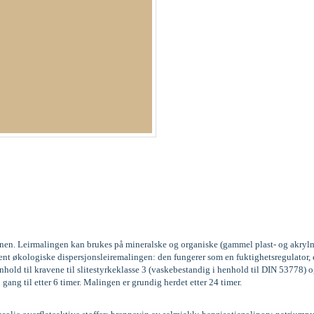
kinen. Leirmalingen kan brukes på mineralske og organiske (gammel plast- og akrylm
vent økologiske dispersjonsleiremalingen: den fungerer som en fuktighetsregulator
old til kravene til slitestyrkeklasse 3 (vaskebestandig i henhold til DIN 53778
 gang til etter 6 timer. Malingen er grundig herdet etter 24 timer.