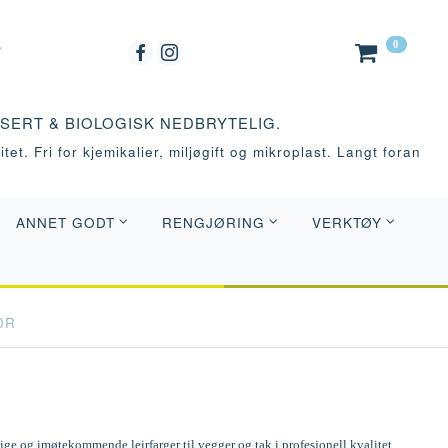
0
ASERT & BIOLOGISK NEDBRYTELIG.
tet. Fri for kjemikalier, miljøgift og mikroplast. Langt foran
ANNET GODT
RENGJØRING
VERKTØY
0R
e og imøtekommende leirfarger til vegger og tak i profesjonell kvalitet.