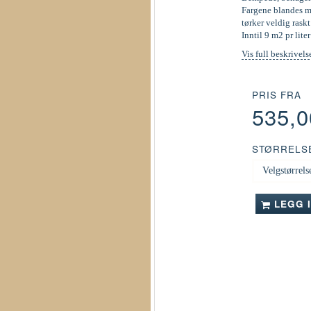
Fargene blandes ma
tørker veldig raskt
Inntil 9 m2 pr liter
Vis full beskrivels
PRIS FRA
535,
STØRRELS
LEGG 