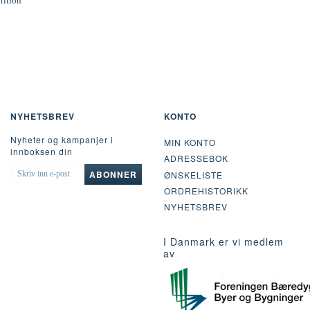
rition
NYHETSBREV
KONTO
Nyheter og kampanjer i
MIN KONTO
innboksen din
ADRESSEBOK
SKRIV
ABONNER
ØNSKELISTE
INN
ORDREHISTORIKK
E-
POST
NYHETSBREV
I Danmark er vi medlem
av