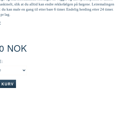
skinelt, slik at du alltid kan endre rekkefølgen på fargene. Leiremalingen
: du kan male en gang til etter bare 6 timer. Endelig herding etter 24 timer.
 pr lag.
e
00 NOK
E:
I KURV