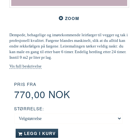
ZOOM
Dempede, behagelige og imøtekommende leirfarger til vegger og tak i
profesjonell kvalitet. Fargene blandes maskinelt, slik at du alltid kan
endre rekkefølgen på fargene. Leiremalingen tørker veldig raskt: du
kan male en gang til etter bare 6 timer. Endelig herding etter 24 timer.
Inntil 9 m2 pr liter pr lag.
Vis full beskrivelse
PRIS FRA
770,00 NOK
STØRRELSE:
LEGG I KURV