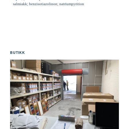
salmiakk; benzisotiazolinon; natriumpyrition
BUTIKK