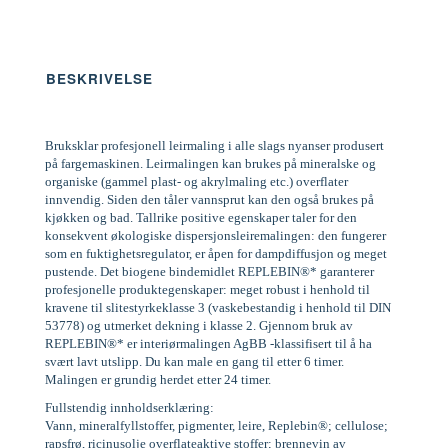
BESKRIVELSE
Bruksklar profesjonell leirmaling i alle slags nyanser produsert
på fargemaskinen. Leirmalingen kan brukes på mineralske og
organiske (gammel plast- og akrylmaling etc.) overflater
innvendig. Siden den tåler vannsprut kan den også brukes på
kjøkken og bad. Tallrike positive egenskaper taler for den
konsekvent økologiske dispersjonsleiremalingen: den fungerer
som en fuktighetsregulator, er åpen for dampdiffusjon og meget
pustende. Det biogene bindemidlet REPLEBIN®* garanterer
profesjonelle produktegenskaper: meget robust i henhold til
kravene til slitestyrkeklasse 3 (vaskebestandig i henhold til DIN
53778) og utmerket dekning i klasse 2. Gjennom bruk av
REPLEBIN®* er interiørmalingen AgBB -klassifisert til å ha
svært lavt utslipp. Du kan male en gang til etter 6 timer.
Malingen er grundig herdet etter 24 timer.
Fullstendig innholdserklæring:
Vann, mineralfyllstoffer, pigmenter, leire, Replebin®; cellulose;
rapsfrø, ricinusolje overflateaktive stoffer; brennevin av