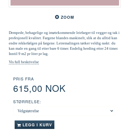
ZOOM
Dempede, behagelige og imøtekommende leirfarger til vegger og tak i
profesjonell kvalitet. Fargene blandes maskinelt, slik at du alltid kan
endre rekkefølgen på fargene. Leiremalingen tørker veldig raskt: du
kan male en gang til etter bare 6 timer. Endelig herding etter 24 timer.
Inntil 9 m2 pr liter pr lag.
Vis full beskrivelse
PRIS FRA
615,00 NOK
STØRRELSE:
LEGG I KURV