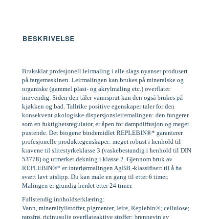
BESKRIVELSE
Bruksklar profesjonell leirmaling i alle slags nyanser produsert
på fargemaskinen. Leirmalingen kan brukes på mineralske og
organiske (gammel plast- og akrylmaling etc.) overflater
innvendig. Siden den tåler vannsprut kan den også brukes på
kjøkken og bad. Tallrike positive egenskaper taler for den
konsekvent økologiske dispersjonsleiremalingen: den fungerer
som en fuktighetsregulator, er åpen for dampdiffusjon og meget
pustende. Det biogene bindemidlet REPLEBIN®* garanterer
profesjonelle produktegenskaper: meget robust i henhold til
kravene til slitestyrkeklasse 3 (vaskebestandig i henhold til DIN
53778) og utmerket dekning i klasse 2. Gjennom bruk av
REPLEBIN®* er interiørmalingen AgBB -klassifisert til å ha
svært lavt utslipp. Du kan male en gang til etter 6 timer.
Malingen er grundig herdet etter 24 timer.
Fullstendig innholdserklæring:
Vann, mineralfyllstoffer, pigmenter, leire, Replebin®; cellulose;
rapsfrø, ricinusolje overflateaktive stoffer; brennevin av