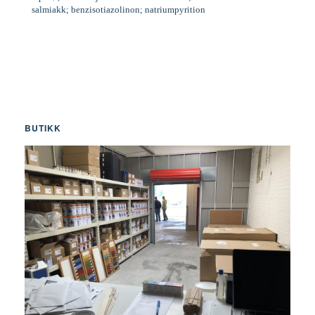
salmiakk; benzisotiazolinon; natriumpyrition
BUTIKK