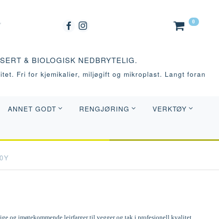
0
ASERT & BIOLOGISK NEDBRYTELIG.
tet. Fri for kjemikalier, miljøgift og mikroplast. Langt foran
ANNET GODT
RENGJØRING
VERKTØY
80Y
e og imøtekommende leirfarger til vegger og tak i profesjonell kvalitet.