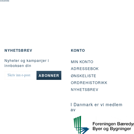
rition
NYHETSBREV
KONTO
Nyheter og kampanjer i
MIN KONTO
innboksen din
ADRESSEBOK
SKRIV
ABONNER
ØNSKELISTE
INN
ORDREHISTORIKK
E-
POST
NYHETSBREV
I Danmark er vi medlem
av