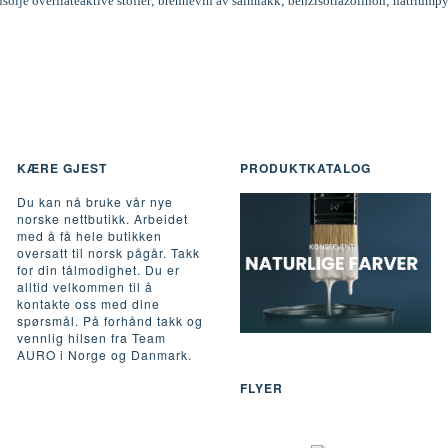
inusolje overflateaktive stoffer; brennevin av salmiakk; benzisotiazolinon; natriumpy
KÆRE GJEST
PRODUKTKATALOG
Du kan nå bruke vår nye
norske nettbutikk. Arbeidet
med å få hele butikken
oversatt til norsk pågår. Takk
for din tålmodighet. Du er
alltid velkommen til å
kontakte oss med dine
spørsmål. På forhånd takk og
vennlig hilsen fra Team
AURO i Norge og Danmark.
FLYER