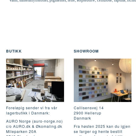
Vann, mineralfyllstoffer, pigmenter, leire, Replebin®; cellulose; rapsfrø, ric
BUTIKK
SHOWROOM
Foreløpig sender vi fra vår
Callisensvej 14
lagerbutikk i Danmark:
2900 Hellerup
Danmark
AURO Norge (auro-norge.no)
c/o AURO.dk & Økomaling.dk
Fra høsten 2025 kan du igjen
Mileparken 20A
se farger og hente bestilt