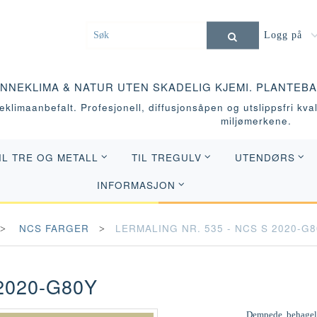
Logg på
INNEKLIMA & NATUR UTEN SKADELIG KJEMI. PLANTEB
klimaanbefalt. Profesjonell, diffusjonsåpen og utslippsfri kvali
miljømerkene.
IL TRE OG METALL
TIL TREGULV
UTENDØRS
INFORMASJON
NCS FARGER
LERMALING NR. 535 - NCS S 2020-G
2020-G80Y
Dempede, behagelig