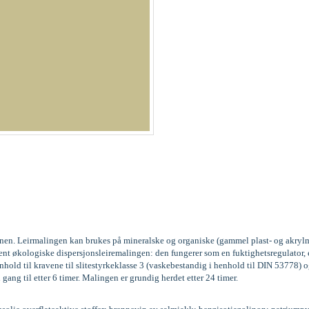
kinen. Leirmalingen kan brukes på mineralske og organiske (gammel plast- og akrylm
vent økologiske dispersjonsleiremalingen: den fungerer som en fuktighetsregulator
old til kravene til slitestyrkeklasse 3 (vaskebestandig i henhold til DIN 53778
 gang til etter 6 timer. Malingen er grundig herdet etter 24 timer.