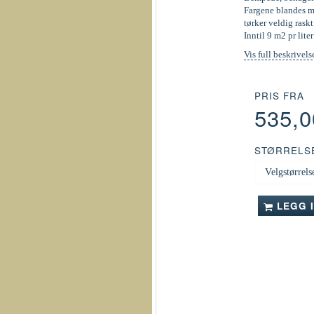
Fargene blandes ma
tørker veldig raskt
Inntil 9 m2 pr liter
Vis full beskrivels
PRIS FRA
535,
STØRRELS
LEGG 