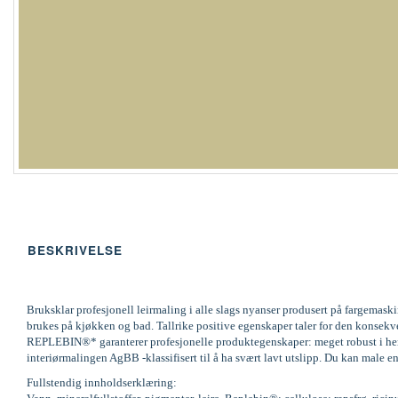
BESKRIVELSE
Bruksklar profesjonell leirmaling i alle slags nyanser produsert på fargemas
brukes på kjøkken og bad. Tallrike positive egenskaper taler for den konsek
REPLEBIN®* garanterer profesjonelle produktegenskaper: meget robust i henh
interiørmalingen AgBB -klassifisert til å ha svært lavt utslipp. Du kan male en
Fullstendig innholdserklæring: