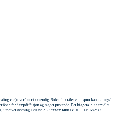
aling etc.) overflater innvendig. Siden den tåler vannsprut kan den også
, er åpen for dampdiffusjon og meget pustende. Det biogene bindemidlet
) og utmerket dekning i klasse 2. Gjennom bruk av REPLEBIN®* er