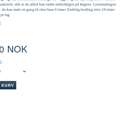
skinelt, slik at du alltid kan endre rekkefølgen på fargene. Leiremalingen
: du kan male en gang til etter bare 6 timer. Endelig herding etter 24 timer.
 pr lag.
e
00 NOK
E:
I KURV