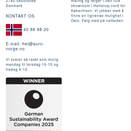
2740 Skovlunde
maling og farger i vårt lille
Danmark
showroom i Hellerup nord for
København. Vi jobber med å
KONTAKT OS
finne en lignende mulighet i
Oslo. Følg med på nettsiden.
40 88 88 20
E-mail:
hei@auro-
norge.no
Vi svarer så raskt som mulig
mandag til torsdag 10-15 og
fredag ​​9-12