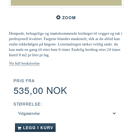
ZOOM
Dempede, behagelige og imøtekommende leirfarger til vegger og tak i
profesjonell kvalitet. Fargene blandes maskinelt, slik at du alltid kan
endre rekkefølgen på fargene. Leiremalingen tørker veldig raskt: du
kan male en gang til etter bare 6 timer. Endelig herding etter 24 timer.
Inntil 9 m2 pr liter pr lag.
Vis full beskrivelse
PRIS FRA
535,00 NOK
STØRRELSE:
LEGG I KURV