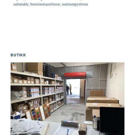
salmiakk; benzisotiazolinon; natriumpyrition
BUTIKK