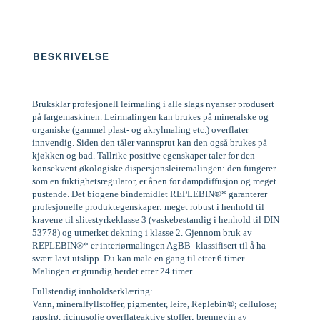
BESKRIVELSE
Bruksklar profesjonell leirmaling i alle slags nyanser produsert
på fargemaskinen. Leirmalingen kan brukes på mineralske og
organiske (gammel plast- og akrylmaling etc.) overflater
innvendig. Siden den tåler vannsprut kan den også brukes på
kjøkken og bad. Tallrike positive egenskaper taler for den
konsekvent økologiske dispersjonsleiremalingen: den fungerer
som en fuktighetsregulator, er åpen for dampdiffusjon og meget
pustende. Det biogene bindemidlet REPLEBIN®* garanterer
profesjonelle produktegenskaper: meget robust i henhold til
kravene til slitestyrkeklasse 3 (vaskebestandig i henhold til DIN
53778) og utmerket dekning i klasse 2. Gjennom bruk av
REPLEBIN®* er interiørmalingen AgBB -klassifisert til å ha
svært lavt utslipp. Du kan male en gang til etter 6 timer.
Malingen er grundig herdet etter 24 timer.
Fullstendig innholdserklæring:
Vann, mineralfyllstoffer, pigmenter, leire, Replebin®; cellulose;
rapsfrø, ricinusolje overflateaktive stoffer; brennevin av