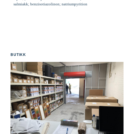
salmiakk; benzisotiazolinon; natriumpyrition
BUTIKK