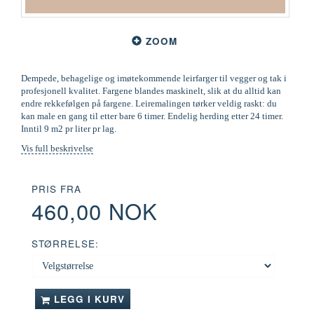
ZOOM
Dempede, behagelige og imøtekommende leirfarger til vegger og tak i
profesjonell kvalitet. Fargene blandes maskinelt, slik at du alltid kan
endre rekkefølgen på fargene. Leiremalingen tørker veldig raskt: du
kan male en gang til etter bare 6 timer. Endelig herding etter 24 timer.
Inntil 9 m2 pr liter pr lag.
Vis full beskrivelse
PRIS FRA
460,00 NOK
STØRRELSE:
LEGG I KURV