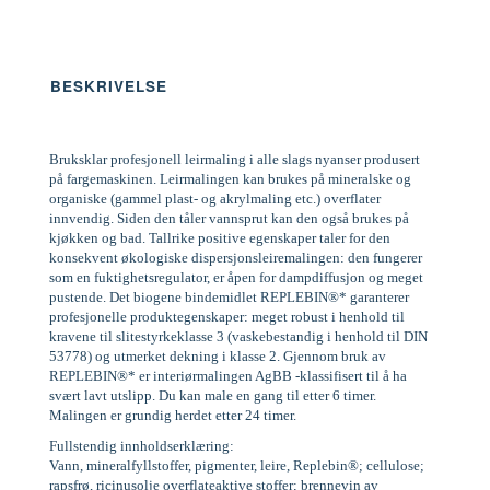
BESKRIVELSE
Bruksklar profesjonell leirmaling i alle slags nyanser produsert
på fargemaskinen. Leirmalingen kan brukes på mineralske og
organiske (gammel plast- og akrylmaling etc.) overflater
innvendig. Siden den tåler vannsprut kan den også brukes på
kjøkken og bad. Tallrike positive egenskaper taler for den
konsekvent økologiske dispersjonsleiremalingen: den fungerer
som en fuktighetsregulator, er åpen for dampdiffusjon og meget
pustende. Det biogene bindemidlet REPLEBIN®* garanterer
profesjonelle produktegenskaper: meget robust i henhold til
kravene til slitestyrkeklasse 3 (vaskebestandig i henhold til DIN
53778) og utmerket dekning i klasse 2. Gjennom bruk av
REPLEBIN®* er interiørmalingen AgBB -klassifisert til å ha
svært lavt utslipp. Du kan male en gang til etter 6 timer.
Malingen er grundig herdet etter 24 timer.
Fullstendig innholdserklæring:
Vann, mineralfyllstoffer, pigmenter, leire, Replebin®; cellulose;
rapsfrø, ricinusolje overflateaktive stoffer; brennevin av