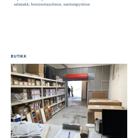
salmiakk; benzisotiazolinon; natriumpyrition
BUTIKK