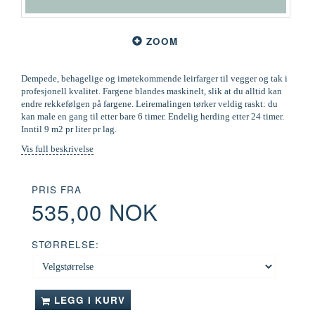
ZOOM
Dempede, behagelige og imøtekommende leirfarger til vegger og tak i
profesjonell kvalitet. Fargene blandes maskinelt, slik at du alltid kan
endre rekkefølgen på fargene. Leiremalingen tørker veldig raskt: du
kan male en gang til etter bare 6 timer. Endelig herding etter 24 timer.
Inntil 9 m2 pr liter pr lag.
Vis full beskrivelse
PRIS FRA
535,00 NOK
STØRRELSE:
LEGG I KURV