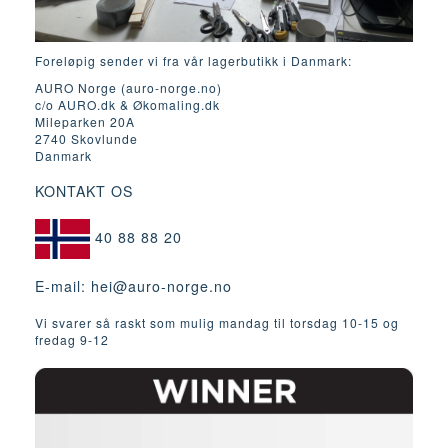
Foreløpig sender vi fra vår lagerbutikk i Danmark:
AURO Norge (auro-norge.no)
c/o AURO.dk & Økomaling.dk
Mileparken 20A
2740 Skovlunde
Danmark
KONTAKT OS
40 88 88 20
E-mail:
hei@auro-norge.no
Vi svarer så raskt som mulig mandag til torsdag 10-15 og
fredag ​​9-12