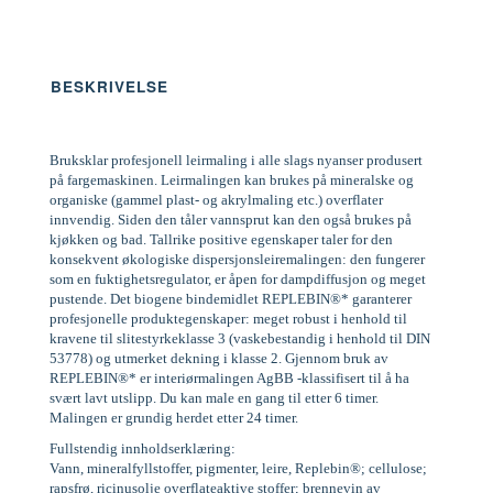
BESKRIVELSE
Bruksklar profesjonell leirmaling i alle slags nyanser produsert
på fargemaskinen. Leirmalingen kan brukes på mineralske og
organiske (gammel plast- og akrylmaling etc.) overflater
innvendig. Siden den tåler vannsprut kan den også brukes på
kjøkken og bad. Tallrike positive egenskaper taler for den
konsekvent økologiske dispersjonsleiremalingen: den fungerer
som en fuktighetsregulator, er åpen for dampdiffusjon og meget
pustende. Det biogene bindemidlet REPLEBIN®* garanterer
profesjonelle produktegenskaper: meget robust i henhold til
kravene til slitestyrkeklasse 3 (vaskebestandig i henhold til DIN
53778) og utmerket dekning i klasse 2. Gjennom bruk av
REPLEBIN®* er interiørmalingen AgBB -klassifisert til å ha
svært lavt utslipp. Du kan male en gang til etter 6 timer.
Malingen er grundig herdet etter 24 timer.
Fullstendig innholdserklæring:
Vann, mineralfyllstoffer, pigmenter, leire, Replebin®; cellulose;
rapsfrø, ricinusolje overflateaktive stoffer; brennevin av