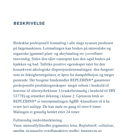
BESKRIVELSE
Bruksklar profesjonell leirmaling i alle slags nyanser produsert
på fargemaskinen. Leirmalingen kan brukes på mineralske og
organiske (gammel plast- og akrylmaling etc.) overflater
innvendig. Siden den tåler vannsprut kan den også brukes på
kjøkken og bad. Tallrike positive egenskaper taler for den
konsekvent økologiske dispersjonsleiremalingen: den fungerer
som en fuktighetsregulator, er åpen for dampdiffusjon og meget
pustende. Det biogene bindemidlet REPLEBIN®* garanterer
profesjonelle produktegenskaper: meget robust i henhold til
kravene til slitestyrkeklasse 3 (vaskebestandig i henhold til DIN
53778) og utmerket dekning i klasse 2. Gjennom bruk av
REPLEBIN®* er interiørmalingen AgBB -klassifisert til å ha
svært lavt utslipp. Du kan male en gang til etter 6 timer.
Malingen er grundig herdet etter 24 timer.
Fullstendig innholdserklæring:
Vann, mineralfyllstoffer, pigmenter, leire, Replebin®; cellulose;
rapsfrø, ricinusolje overflateaktive stoffer; brennevin av