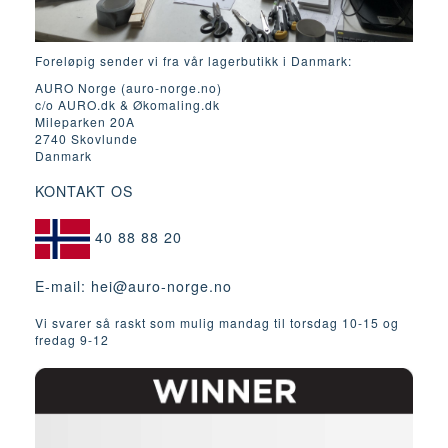
Foreløpig sender vi fra vår lagerbutikk i Danmark:
AURO Norge (auro-norge.no)
c/o AURO.dk & Økomaling.dk
Mileparken 20A
2740 Skovlunde
Danmark
KONTAKT OS
40 88 88 20
E-mail:
hei@auro-norge.no
Vi svarer så raskt som mulig mandag til torsdag 10-15 og
fredag ​​9-12