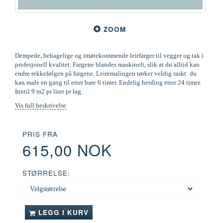
ZOOM
Dempede, behagelige og imøtekommende leirfarger til vegger og tak i
profesjonell kvalitet. Fargene blandes maskinelt, slik at du alltid kan
endre rekkefølgen på fargene. Leiremalingen tørker veldig raskt: du
kan male en gang til etter bare 6 timer. Endelig herding etter 24 timer.
Inntil 9 m2 pr liter pr lag.
Vis full beskrivelse
PRIS FRA
615,00 NOK
STØRRELSE:
LEGG I KURV