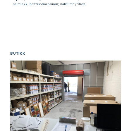
salmiakk; benzisotiazolinon; natriumpyrition
BUTIKK