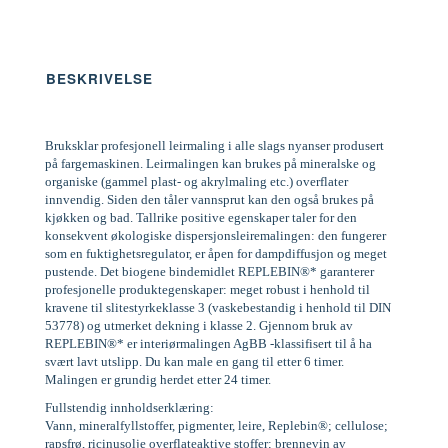
BESKRIVELSE
Bruksklar profesjonell leirmaling i alle slags nyanser produsert
på fargemaskinen. Leirmalingen kan brukes på mineralske og
organiske (gammel plast- og akrylmaling etc.) overflater
innvendig. Siden den tåler vannsprut kan den også brukes på
kjøkken og bad. Tallrike positive egenskaper taler for den
konsekvent økologiske dispersjonsleiremalingen: den fungerer
som en fuktighetsregulator, er åpen for dampdiffusjon og meget
pustende. Det biogene bindemidlet REPLEBIN®* garanterer
profesjonelle produktegenskaper: meget robust i henhold til
kravene til slitestyrkeklasse 3 (vaskebestandig i henhold til DIN
53778) og utmerket dekning i klasse 2. Gjennom bruk av
REPLEBIN®* er interiørmalingen AgBB -klassifisert til å ha
svært lavt utslipp. Du kan male en gang til etter 6 timer.
Malingen er grundig herdet etter 24 timer.
Fullstendig innholdserklæring:
Vann, mineralfyllstoffer, pigmenter, leire, Replebin®; cellulose;
rapsfrø, ricinusolje overflateaktive stoffer; brennevin av