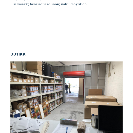
salmiakk; benzisotiazolinon; natriumpyrition
BUTIKK