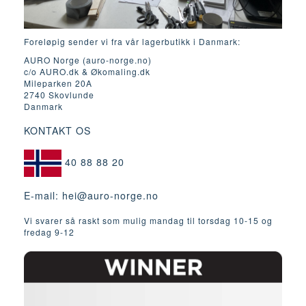
Foreløpig sender vi fra vår lagerbutikk i Danmark:
AURO Norge (auro-norge.no)
c/o AURO.dk & Økomaling.dk
Mileparken 20A
2740 Skovlunde
Danmark
KONTAKT OS
40 88 88 20
E-mail:
hei@auro-norge.no
Vi svarer så raskt som mulig mandag til torsdag 10-15 og
fredag ​​9-12