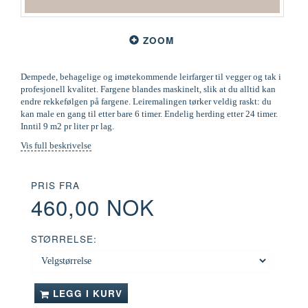
ZOOM
Dempede, behagelige og imøtekommende leirfarger til vegger og tak i
profesjonell kvalitet. Fargene blandes maskinelt, slik at du alltid kan
endre rekkefølgen på fargene. Leiremalingen tørker veldig raskt: du
kan male en gang til etter bare 6 timer. Endelig herding etter 24 timer.
Inntil 9 m2 pr liter pr lag.
Vis full beskrivelse
PRIS FRA
460,00 NOK
STØRRELSE:
LEGG I KURV