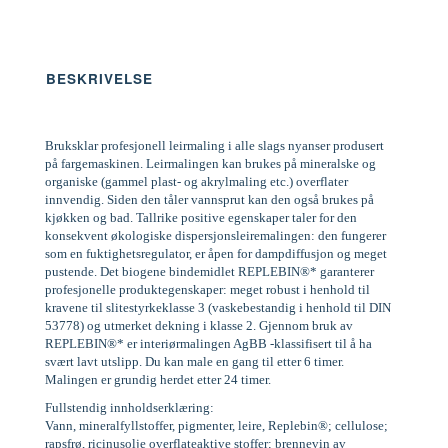
BESKRIVELSE
Bruksklar profesjonell leirmaling i alle slags nyanser produsert
på fargemaskinen. Leirmalingen kan brukes på mineralske og
organiske (gammel plast- og akrylmaling etc.) overflater
innvendig. Siden den tåler vannsprut kan den også brukes på
kjøkken og bad. Tallrike positive egenskaper taler for den
konsekvent økologiske dispersjonsleiremalingen: den fungerer
som en fuktighetsregulator, er åpen for dampdiffusjon og meget
pustende. Det biogene bindemidlet REPLEBIN®* garanterer
profesjonelle produktegenskaper: meget robust i henhold til
kravene til slitestyrkeklasse 3 (vaskebestandig i henhold til DIN
53778) og utmerket dekning i klasse 2. Gjennom bruk av
REPLEBIN®* er interiørmalingen AgBB -klassifisert til å ha
svært lavt utslipp. Du kan male en gang til etter 6 timer.
Malingen er grundig herdet etter 24 timer.
Fullstendig innholdserklæring:
Vann, mineralfyllstoffer, pigmenter, leire, Replebin®; cellulose;
rapsfrø, ricinusolje overflateaktive stoffer; brennevin av