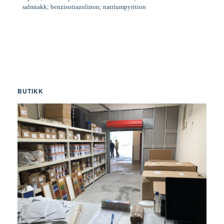
salmiakk; benzisotiazolinon; natriumpyrition
BUTIKK