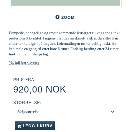
ZOOM
Dempede, behagelige og imøtekommende leirfarger til vegger og tak i
profesjonell kvalitet. Fargene blandes maskinelt, slik at du alltid kan
endre rekkefølgen på fargene. Leiremalingen tørker veldig raskt: du
kan male en gang til etter bare 6 timer. Endelig herding etter 24 timer.
Inntil 9 m2 pr liter pr lag.
Vis full beskrivelse
PRIS FRA
920,00 NOK
STØRRELSE:
LEGG I KURV