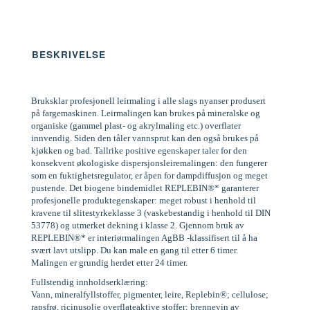
BESKRIVELSE
Bruksklar profesjonell leirmaling i alle slags nyanser produsert
på fargemaskinen. Leirmalingen kan brukes på mineralske og
organiske (gammel plast- og akrylmaling etc.) overflater
innvendig. Siden den tåler vannsprut kan den også brukes på
kjøkken og bad. Tallrike positive egenskaper taler for den
konsekvent økologiske dispersjonsleiremalingen: den fungerer
som en fuktighetsregulator, er åpen for dampdiffusjon og meget
pustende. Det biogene bindemidlet REPLEBIN®* garanterer
profesjonelle produktegenskaper: meget robust i henhold til
kravene til slitestyrkeklasse 3 (vaskebestandig i henhold til DIN
53778) og utmerket dekning i klasse 2. Gjennom bruk av
REPLEBIN®* er interiørmalingen AgBB -klassifisert til å ha
svært lavt utslipp. Du kan male en gang til etter 6 timer.
Malingen er grundig herdet etter 24 timer.
Fullstendig innholdserklæring:
Vann, mineralfyllstoffer, pigmenter, leire, Replebin®; cellulose;
rapsfrø, ricinusolje overflateaktive stoffer; brennevin av