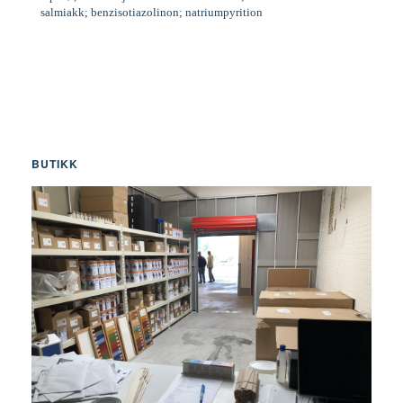
salmiakk; benzisotiazolinon; natriumpyrition
BUTIKK