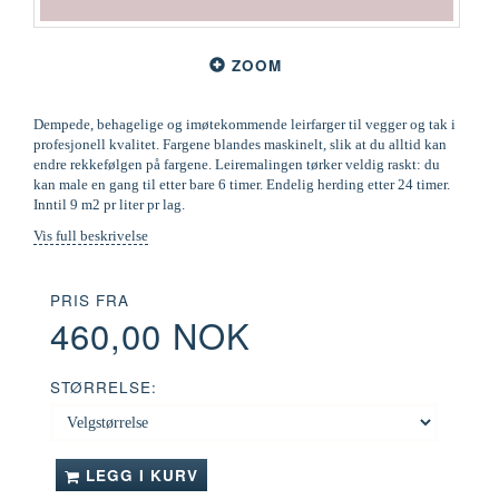
ZOOM
Dempede, behagelige og imøtekommende leirfarger til vegger og tak i
profesjonell kvalitet. Fargene blandes maskinelt, slik at du alltid kan
endre rekkefølgen på fargene. Leiremalingen tørker veldig raskt: du
kan male en gang til etter bare 6 timer. Endelig herding etter 24 timer.
Inntil 9 m2 pr liter pr lag.
Vis full beskrivelse
PRIS FRA
460,00 NOK
STØRRELSE:
LEGG I KURV