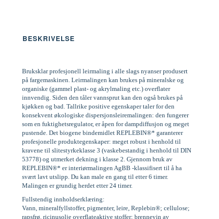
BESKRIVELSE
Bruksklar profesjonell leirmaling i alle slags nyanser produsert
på fargemaskinen. Leirmalingen kan brukes på mineralske og
organiske (gammel plast- og akrylmaling etc.) overflater
innvendig. Siden den tåler vannsprut kan den også brukes på
kjøkken og bad. Tallrike positive egenskaper taler for den
konsekvent økologiske dispersjonsleiremalingen: den fungerer
som en fuktighetsregulator, er åpen for dampdiffusjon og meget
pustende. Det biogene bindemidlet REPLEBIN®* garanterer
profesjonelle produktegenskaper: meget robust i henhold til
kravene til slitestyrkeklasse 3 (vaskebestandig i henhold til DIN
53778) og utmerket dekning i klasse 2. Gjennom bruk av
REPLEBIN®* er interiørmalingen AgBB -klassifisert til å ha
svært lavt utslipp. Du kan male en gang til etter 6 timer.
Malingen er grundig herdet etter 24 timer.
Fullstendig innholdserklæring:
Vann, mineralfyllstoffer, pigmenter, leire, Replebin®; cellulose;
rapsfrø, ricinusolje overflateaktive stoffer; brennevin av