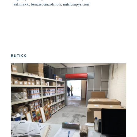
salmiakk; benzisotiazolinon; natriumpyrition
BUTIKK