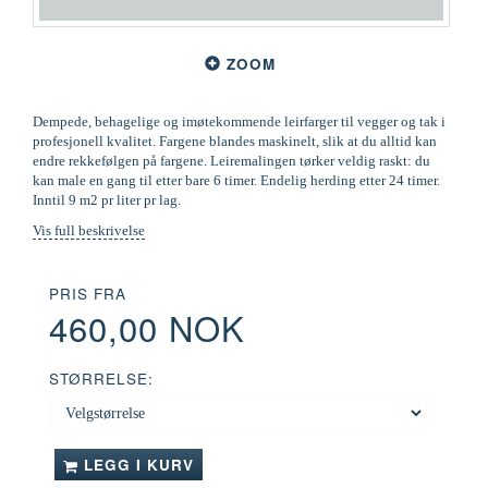
ZOOM
Dempede, behagelige og imøtekommende leirfarger til vegger og tak i
profesjonell kvalitet. Fargene blandes maskinelt, slik at du alltid kan
endre rekkefølgen på fargene. Leiremalingen tørker veldig raskt: du
kan male en gang til etter bare 6 timer. Endelig herding etter 24 timer.
Inntil 9 m2 pr liter pr lag.
Vis full beskrivelse
PRIS FRA
460,00 NOK
STØRRELSE:
LEGG I KURV