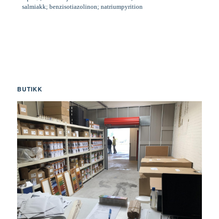
salmiakk; benzisotiazolinon; natriumpyrition
BUTIKK