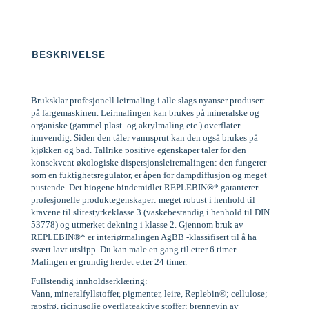
BESKRIVELSE
Bruksklar profesjonell leirmaling i alle slags nyanser produsert
på fargemaskinen. Leirmalingen kan brukes på mineralske og
organiske (gammel plast- og akrylmaling etc.) overflater
innvendig. Siden den tåler vannsprut kan den også brukes på
kjøkken og bad. Tallrike positive egenskaper taler for den
konsekvent økologiske dispersjonsleiremalingen: den fungerer
som en fuktighetsregulator, er åpen for dampdiffusjon og meget
pustende. Det biogene bindemidlet REPLEBIN®* garanterer
profesjonelle produktegenskaper: meget robust i henhold til
kravene til slitestyrkeklasse 3 (vaskebestandig i henhold til DIN
53778) og utmerket dekning i klasse 2. Gjennom bruk av
REPLEBIN®* er interiørmalingen AgBB -klassifisert til å ha
svært lavt utslipp. Du kan male en gang til etter 6 timer.
Malingen er grundig herdet etter 24 timer.
Fullstendig innholdserklæring:
Vann, mineralfyllstoffer, pigmenter, leire, Replebin®; cellulose;
rapsfrø, ricinusolje overflateaktive stoffer; brennevin av