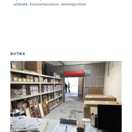
salmiakk; benzisotiazolinon; natriumpyrition
BUTIKK