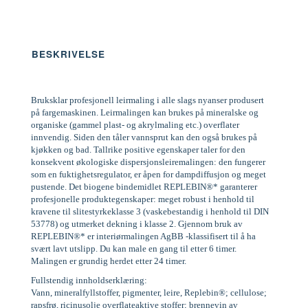
BESKRIVELSE
Bruksklar profesjonell leirmaling i alle slags nyanser produsert
på fargemaskinen. Leirmalingen kan brukes på mineralske og
organiske (gammel plast- og akrylmaling etc.) overflater
innvendig. Siden den tåler vannsprut kan den også brukes på
kjøkken og bad. Tallrike positive egenskaper taler for den
konsekvent økologiske dispersjonsleiremalingen: den fungerer
som en fuktighetsregulator, er åpen for dampdiffusjon og meget
pustende. Det biogene bindemidlet REPLEBIN®* garanterer
profesjonelle produktegenskaper: meget robust i henhold til
kravene til slitestyrkeklasse 3 (vaskebestandig i henhold til DIN
53778) og utmerket dekning i klasse 2. Gjennom bruk av
REPLEBIN®* er interiørmalingen AgBB -klassifisert til å ha
svært lavt utslipp. Du kan male en gang til etter 6 timer.
Malingen er grundig herdet etter 24 timer.
Fullstendig innholdserklæring:
Vann, mineralfyllstoffer, pigmenter, leire, Replebin®; cellulose;
rapsfrø, ricinusolje overflateaktive stoffer; brennevin av