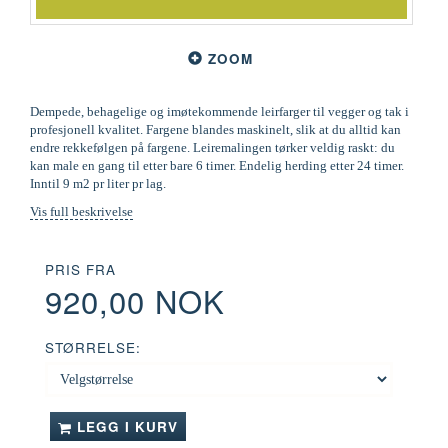
ZOOM
Dempede, behagelige og imøtekommende leirfarger til vegger og tak i
profesjonell kvalitet. Fargene blandes maskinelt, slik at du alltid kan
endre rekkefølgen på fargene. Leiremalingen tørker veldig raskt: du
kan male en gang til etter bare 6 timer. Endelig herding etter 24 timer.
Inntil 9 m2 pr liter pr lag.
Vis full beskrivelse
PRIS FRA
920,00 NOK
STØRRELSE:
LEGG I KURV