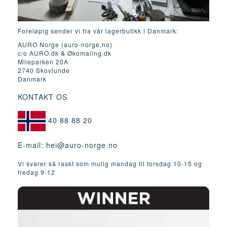
Foreløpig sender vi fra vår lagerbutikk i Danmark:
AURO Norge (auro-norge.no)
c/o AURO.dk & Økomaling.dk
Mileparken 20A
2740 Skovlunde
Danmark
KONTAKT OS
40 88 88 20
E-mail:
hei@auro-norge.no
Vi svarer så raskt som mulig mandag til torsdag 10-15 og
fredag ​​9-12