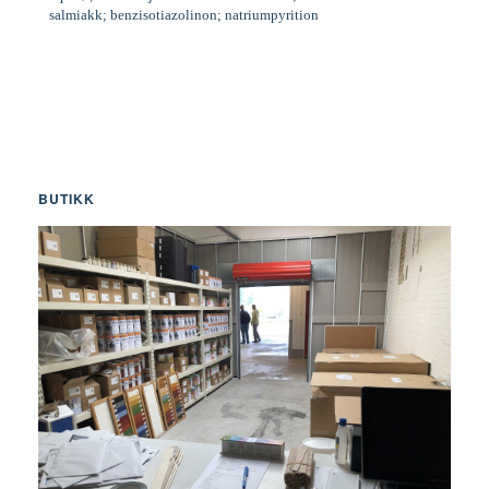
salmiakk; benzisotiazolinon; natriumpyrition
BUTIKK