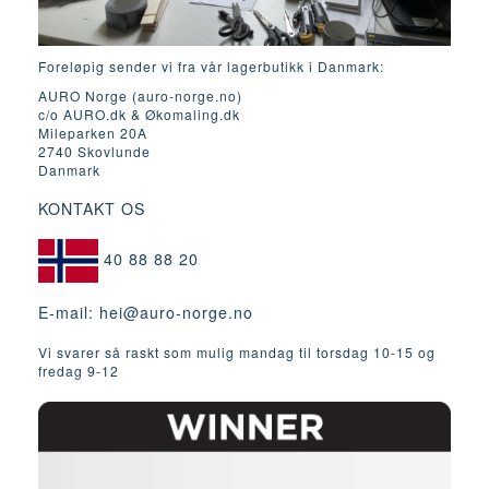
Foreløpig sender vi fra vår lagerbutikk i Danmark:
AURO Norge (auro-norge.no)
c/o AURO.dk & Økomaling.dk
Mileparken 20A
2740 Skovlunde
Danmark
KONTAKT OS
40 88 88 20
E-mail:
hei@auro-norge.no
Vi svarer så raskt som mulig mandag til torsdag 10-15 og
fredag ​​9-12