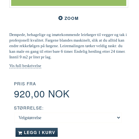
ZOOM
Dempede, behagelige og imøtekommende leirfarger til vegger og tak i
profesjonell kvalitet. Fargene blandes maskinelt, slik at du alltid kan
endre rekkefølgen på fargene. Leiremalingen tørker veldig raskt: du
kan male en gang til etter bare 6 timer. Endelig herding etter 24 timer.
Inntil 9 m2 pr liter pr lag.
Vis full beskrivelse
PRIS FRA
920,00 NOK
STØRRELSE:
LEGG I KURV