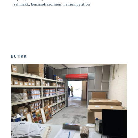
salmiakk; benzisotiazolinon; natriumpyrition
BUTIKK