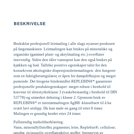
BESKRIVELSE
Bruksklar profesjonell leirmaling i alle slags nyanser produsert
på fargemaskinen. Leirmalingen kan brukes på mineralske og
organiske (gammel plast- og akrylmaling etc.) overflater
innvendig. Siden den tåler vannsprut kan den også brukes på
kjøkken og bad. Tallrike positive egenskaper taler for den
konsekvent økologiske dispersjonsleiremalingen: den fungerer
som en fuktighetsregulator, er åpen for dampdiffusjon og meget
pustende. Det biogene bindemidlet REPLEBIN®* garanterer
profesjonelle produktegenskaper: meget robust i henhold til
kravene til slitestyrkeklasse 3 (vaskebestandig i henhold til DIN
53778) og utmerket dekning i klasse 2. Gjennom bruk av
REPLEBIN®* er interiørmalingen AgBB -klassifisert til å ha
svært lavt utslipp. Du kan male en gang til etter 6 timer.
Malingen er grundig herdet etter 24 timer.
Fullstendig innholdserklæring:
Vann, mineralfyllstoffer, pigmenter, leire, Replebin®; cellulose;
rapsfrø, ricinusolje overflateaktive stoffer; brennevin av