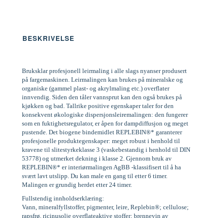
BESKRIVELSE
Bruksklar profesjonell leirmaling i alle slags nyanser produsert
på fargemaskinen. Leirmalingen kan brukes på mineralske og
organiske (gammel plast- og akrylmaling etc.) overflater
innvendig. Siden den tåler vannsprut kan den også brukes på
kjøkken og bad. Tallrike positive egenskaper taler for den
konsekvent økologiske dispersjonsleiremalingen: den fungerer
som en fuktighetsregulator, er åpen for dampdiffusjon og meget
pustende. Det biogene bindemidlet REPLEBIN®* garanterer
profesjonelle produktegenskaper: meget robust i henhold til
kravene til slitestyrkeklasse 3 (vaskebestandig i henhold til DIN
53778) og utmerket dekning i klasse 2. Gjennom bruk av
REPLEBIN®* er interiørmalingen AgBB -klassifisert til å ha
svært lavt utslipp. Du kan male en gang til etter 6 timer.
Malingen er grundig herdet etter 24 timer.
Fullstendig innholdserklæring:
Vann, mineralfyllstoffer, pigmenter, leire, Replebin®; cellulose;
rapsfrø, ricinusolje overflateaktive stoffer; brennevin av