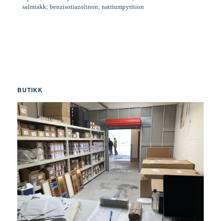
salmiakk; benzisotiazolinon; natriumpyrition
BUTIKK