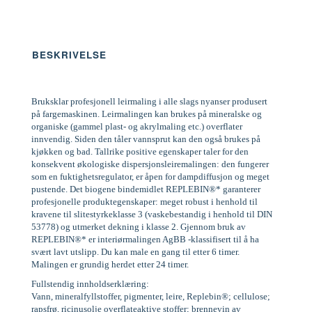
BESKRIVELSE
Bruksklar profesjonell leirmaling i alle slags nyanser produsert
på fargemaskinen. Leirmalingen kan brukes på mineralske og
organiske (gammel plast- og akrylmaling etc.) overflater
innvendig. Siden den tåler vannsprut kan den også brukes på
kjøkken og bad. Tallrike positive egenskaper taler for den
konsekvent økologiske dispersjonsleiremalingen: den fungerer
som en fuktighetsregulator, er åpen for dampdiffusjon og meget
pustende. Det biogene bindemidlet REPLEBIN®* garanterer
profesjonelle produktegenskaper: meget robust i henhold til
kravene til slitestyrkeklasse 3 (vaskebestandig i henhold til DIN
53778) og utmerket dekning i klasse 2. Gjennom bruk av
REPLEBIN®* er interiørmalingen AgBB -klassifisert til å ha
svært lavt utslipp. Du kan male en gang til etter 6 timer.
Malingen er grundig herdet etter 24 timer.
Fullstendig innholdserklæring:
Vann, mineralfyllstoffer, pigmenter, leire, Replebin®; cellulose;
rapsfrø, ricinusolje overflateaktive stoffer; brennevin av