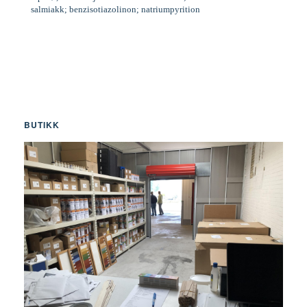
salmiakk; benzisotiazolinon; natriumpyrition
BUTIKK