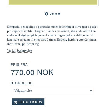
ZOOM
Dempede, behagelige og imøtekommende leirfarger til vegger og tak i
profesjonell kvalitet. Fargene blandes maskinelt, slik at du alltid kan
endre rekkefølgen på fargene. Leiremalingen tørker veldig raskt: du
kan male en gang til etter bare 6 timer. Endelig herding etter 24 timer.
Inntil 9 m2 pr liter pr lag.
Vis full beskrivelse
PRIS FRA
770,00 NOK
STØRRELSE:
LEGG I KURV