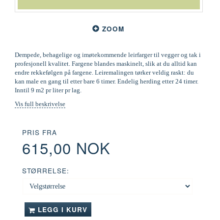
ZOOM
Dempede, behagelige og imøtekommende leirfarger til vegger og tak i
profesjonell kvalitet. Fargene blandes maskinelt, slik at du alltid kan
endre rekkefølgen på fargene. Leiremalingen tørker veldig raskt: du
kan male en gang til etter bare 6 timer. Endelig herding etter 24 timer.
Inntil 9 m2 pr liter pr lag.
Vis full beskrivelse
PRIS FRA
615,00 NOK
STØRRELSE:
LEGG I KURV