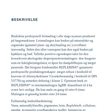
BESKRIVELSE
Bruksklar profesjonell leirmaling i alle slags nyanser produsert
på fargemaskinen. Leirmalingen kan brukes på mineralske og
organiske (gammel plast- og akrylmaling etc.) overflater
innvendig. Siden den tåler vannsprut kan den også brukes på
kjøkken og bad. Tallrike positive egenskaper taler for den
konsekvent økologiske dispersjonsleiremalingen: den fungerer
som en fuktighetsregulator, er åpen for dampdiffusjon og meget
pustende. Det biogene bindemidlet REPLEBIN®* garanterer
profesjonelle produktegenskaper: meget robust i henhold til
kravene til slitestyrkeklasse 3 (vaskebestandig i henhold til DIN
53778) og utmerket dekning i klasse 2. Gjennom bruk av
REPLEBIN®* er interiørmalingen AgBB -klassifisert til å ha
svært lavt utslipp. Du kan male en gang til etter 6 timer.
Malingen er grundig herdet etter 24 timer.
Fullstendig innholdserklæring:
Vann, mineralfyllstoffer, pigmenter, leire, Replebin®; cellulose;
rapsfrø, ricinusolje overflateaktive stoffer; brennevin av