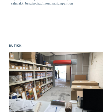
salmiakk; benzisotiazolinon; natriumpyrition
BUTIKK