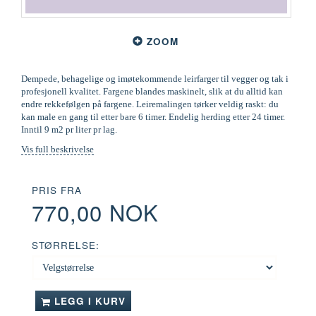
ZOOM
Dempede, behagelige og imøtekommende leirfarger til vegger og tak i
profesjonell kvalitet. Fargene blandes maskinelt, slik at du alltid kan
endre rekkefølgen på fargene. Leiremalingen tørker veldig raskt: du
kan male en gang til etter bare 6 timer. Endelig herding etter 24 timer.
Inntil 9 m2 pr liter pr lag.
Vis full beskrivelse
PRIS FRA
770,00 NOK
STØRRELSE:
LEGG I KURV