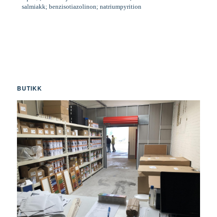
salmiakk; benzisotiazolinon; natriumpyrition
BUTIKK