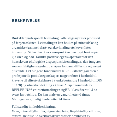
BESKRIVELSE
Bruksklar profesjonell leirmaling i alle slags nyanser produsert
på fargemaskinen. Leirmalingen kan brukes på mineralske og
organiske (gammel plast- og akrylmaling etc.) overflater
innvendig. Siden den tåler vannsprut kan den også brukes på
kjøkken og bad. Tallrike positive egenskaper taler for den
konsekvent økologiske dispersjonsleiremalingen: den fungerer
som en fuktighetsregulator, er åpen for dampdiffusjon og meget
pustende. Det biogene bindemidlet REPLEBIN®* garanterer
profesjonelle produktegenskaper: meget robust i henhold til
kravene til slitestyrkeklasse 3 (vaskebestandig i henhold til DIN
53778) og utmerket dekning i klasse 2. Gjennom bruk av
REPLEBIN®* er interiørmalingen AgBB -klassifisert til å ha
svært lavt utslipp. Du kan male en gang til etter 6 timer.
Malingen er grundig herdet etter 24 timer.
Fullstendig innholdserklæring:
Vann, mineralfyllstoffer, pigmenter, leire, Replebin®; cellulose;
rapsfrø, ricinusolje overflateaktive stoffer; brennevin av