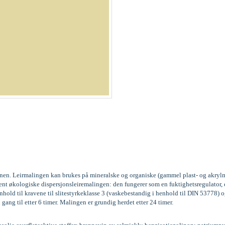
kinen. Leirmalingen kan brukes på mineralske og organiske (gammel plast- og akrylm
vent økologiske dispersjonsleiremalingen: den fungerer som en fuktighetsregulator
old til kravene til slitestyrkeklasse 3 (vaskebestandig i henhold til DIN 53778
 gang til etter 6 timer. Malingen er grundig herdet etter 24 timer.