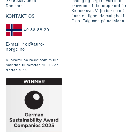
2740 Skovlunde
maling og farger i vårt lille
Danmark
showroom i Hellerup nord for
København. Vi jobber med å
KONTAKT OS
finne en lignende mulighet i
Oslo. Følg med på nettsiden.
40 88 88 20
E-mail:
hei@auro-
norge.no
Vi svarer så raskt som mulig
mandag til torsdag 10-15 og
fredag ​​9-12