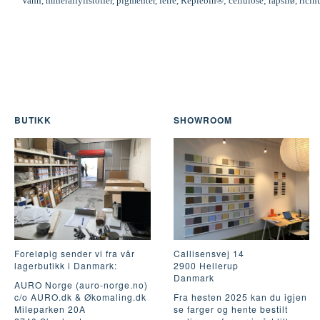
Vann, mineralfyllstoffer, pigmenter, leire, Replebin®; cellulose; rapsfrø, ric
BUTIKK
SHOWROOM
Foreløpig sender vi fra vår
Callisensvej 14
lagerbutikk i Danmark:
2900 Hellerup
Danmark
AURO Norge (auro-norge.no)
c/o AURO.dk & Økomaling.dk
Fra høsten 2025 kan du igjen
Mileparken 20A
se farger og hente bestilt