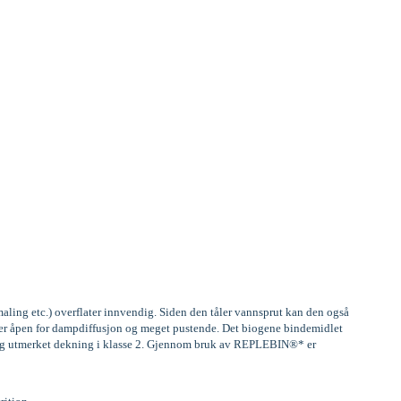
aling etc.) overflater innvendig. Siden den tåler vannsprut kan den også
, er åpen for dampdiffusjon og meget pustende. Det biogene bindemidlet
) og utmerket dekning i klasse 2. Gjennom bruk av REPLEBIN®* er