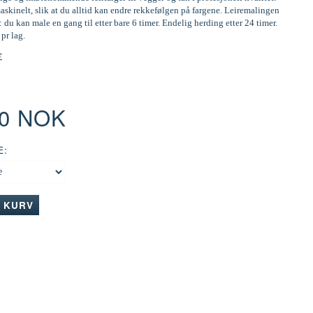
skinelt, slik at du alltid kan endre rekkefølgen på fargene. Leiremalingen
: du kan male en gang til etter bare 6 timer. Endelig herding etter 24 timer.
 pr lag.
e
00 NOK
E:
I KURV