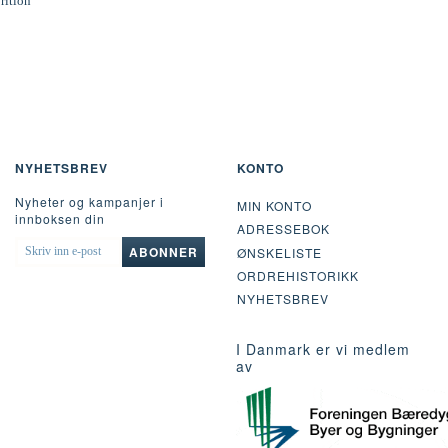
rition
NYHETSBREV
KONTO
Nyheter og kampanjer i
MIN KONTO
innboksen din
ADRESSEBOK
SKRIV
ABONNER
ØNSKELISTE
INN
ORDREHISTORIKK
E-
POST
NYHETSBREV
I Danmark er vi medlem
av