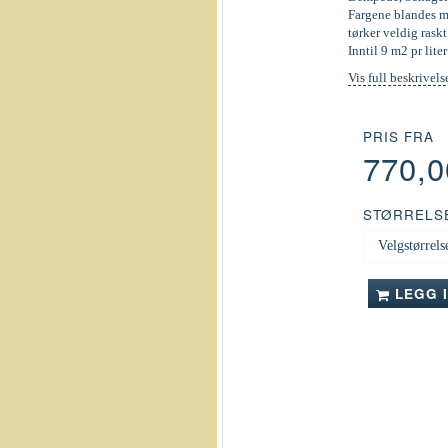
Fargene blandes ma
tørker veldig raskt
Inntil 9 m2 pr liter
Vis full beskrivels
PRIS FRA
770,
STØRRELS
LEGG 