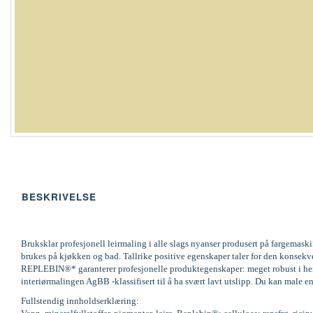
BESKRIVELSE
Bruksklar profesjonell leirmaling i alle slags nyanser produsert på fargemas
brukes på kjøkken og bad. Tallrike positive egenskaper taler for den konsek
REPLEBIN®* garanterer profesjonelle produktegenskaper: meget robust i henh
interiørmalingen AgBB -klassifisert til å ha svært lavt utslipp. Du kan male en
Fullstendig innholdserklæring: