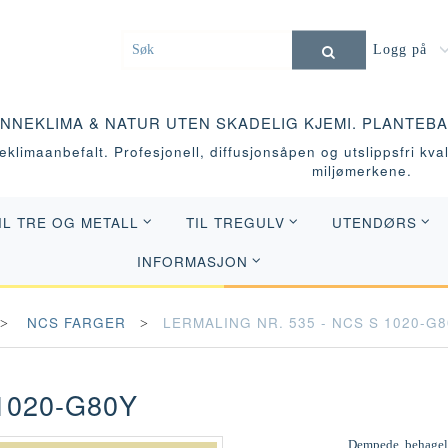
Logg på
INNEKLIMA & NATUR UTEN SKADELIG KJEMI. PLANTEB
klimaanbefalt. Profesjonell, diffusjonsåpen og utslippsfri kvali
miljømerkene.
IL TRE OG METALL
TIL TREGULV
UTENDØRS
INFORMASJON
NCS FARGER
LERMALING NR. 535 - NCS S 1020-G
1020-G80Y
Dempede, behagelig