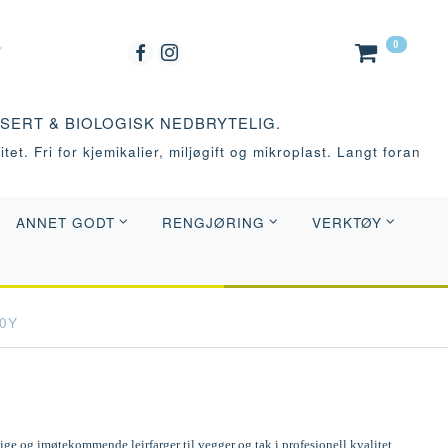
0
ASERT & BIOLOGISK NEDBRYTELIG.
tet. Fri for kjemikalier, miljøgift og mikroplast. Langt foran
ANNET GODT
RENGJØRING
VERKTØY
80Y
e og imøtekommende leirfarger til vegger og tak i profesjonell kvalitet.