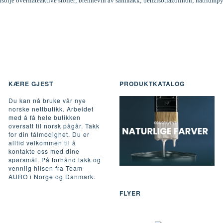
inusolje overflateaktive stoffer; brennevin av salmiakk; benzisotiazolinon; natriumpy
KÆRE GJEST
PRODUKTKATALOG
Du kan nå bruke vår nye
norske nettbutikk. Arbeidet
med å få hele butikken
oversatt til norsk pågår. Takk
for din tålmodighet. Du er
alltid velkommen til å
kontakte oss med dine
spørsmål. På forhånd takk og
vennlig hilsen fra Team
AURO i Norge og Danmark.
FLYER