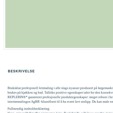
BESKRIVELSE
Bruksklar profesjonell leirmaling i alle slags nyanser produsert på fargemas
brukes på kjøkken og bad. Tallrike positive egenskaper taler for den konsek
REPLEBIN®* garanterer profesjonelle produktegenskaper: meget robust i henh
interiørmalingen AgBB -klassifisert til å ha svært lavt utslipp. Du kan male en
Fullstendig innholdserklæring: