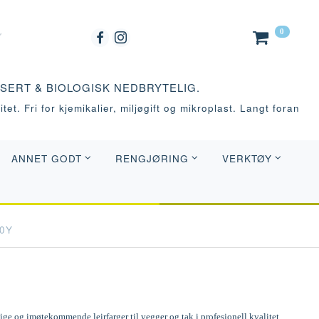
0
ASERT & BIOLOGISK NEDBRYTELIG.
tet. Fri for kjemikalier, miljøgift og mikroplast. Langt foran
ANNET GODT
RENGJØRING
VERKTØY
20Y
e og imøtekommende leirfarger til vegger og tak i profesjonell kvalitet.