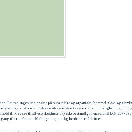
kinen. Leirmalingen kan brukes på mineralske og organiske (gammel plast- og akrylm
vent økologiske dispersjonsleiremalingen: den fungerer som en fuktighetsregulator
old til kravene til slitestyrkeklasse 3 (vaskebestandig i henhold til DIN 53778
 gang til etter 6 timer. Malingen er grundig herdet etter 24 timer.