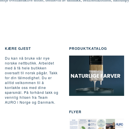
inusolje overflateaktive stoffer; brennevin av salmiakk; benzisotiazolinon; natriumpy
KÆRE GJEST
PRODUKTKATALOG
Du kan nå bruke vår nye
norske nettbutikk. Arbeidet
med å få hele butikken
oversatt til norsk pågår. Takk
for din tålmodighet. Du er
alltid velkommen til å
kontakte oss med dine
spørsmål. På forhånd takk og
vennlig hilsen fra Team
AURO i Norge og Danmark.
FLYER