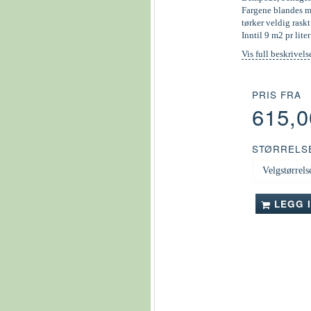
Fargene blandes ma
tørker veldig raskt
Inntil 9 m2 pr liter
Vis full beskrivels
PRIS FRA
615,
STØRRELS
LEGG 