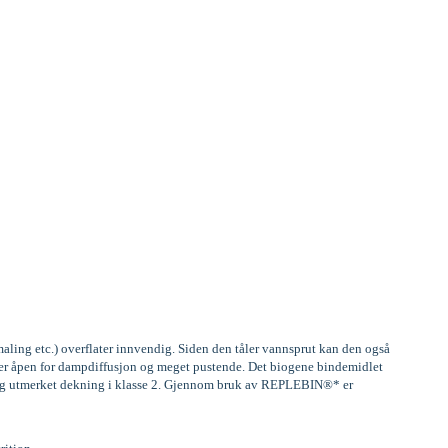
aling etc.) overflater innvendig. Siden den tåler vannsprut kan den også
, er åpen for dampdiffusjon og meget pustende. Det biogene bindemidlet
) og utmerket dekning i klasse 2. Gjennom bruk av REPLEBIN®* er