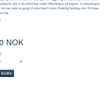
skinelt, slik at du alltid kan endre rekkefølgen på fargene. Leiremalingen
: du kan male en gang til etter bare 6 timer. Endelig herding etter 24 timer.
 pr lag.
e
00 NOK
E:
I KURV