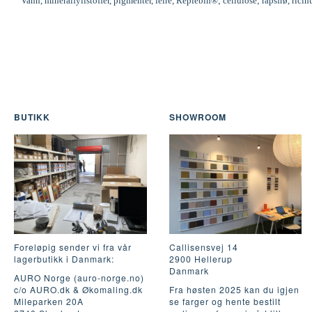
Vann, mineralfyllstoffer, pigmenter, leire, Replebin®; cellulose; rapsfrø, ric
BUTIKK
SHOWROOM
Foreløpig sender vi fra vår
Callisensvej 14
lagerbutikk i Danmark:
2900 Hellerup
Danmark
AURO Norge (auro-norge.no)
c/o AURO.dk & Økomaling.dk
Fra høsten 2025 kan du igjen
Mileparken 20A
se farger og hente bestilt