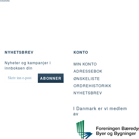
rition
NYHETSBREV
KONTO
Nyheter og kampanjer i
MIN KONTO
innboksen din
ADRESSEBOK
SKRIV
ABONNER
ØNSKELISTE
INN
ORDREHISTORIKK
E-
POST
NYHETSBREV
I Danmark er vi medlem
av