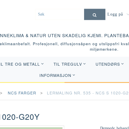
Logg på
INNEKLIMA & NATUR UTEN SKADELIG KJEMI. PLANTEB
klimaanbefalt. Profesjonell, diffusjonsåpen og utslippsfri kvali
miljømerkene.
IL TRE OG METALL
TIL TREGULV
UTENDØRS
INFORMASJON
NCS FARGER
LERMALING NR. 535 - NCS S 1020-G
1020-G20Y
Dempede, behagelig