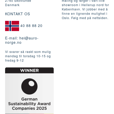
2740 Skovlunde
maling og farger i vårt lille
Danmark
showroom i Hellerup nord for
København. Vi jobber med å
KONTAKT OS
finne en lignende mulighet i
Oslo. Følg med på nettsiden.
40 88 88 20
E-mail:
hei@auro-
norge.no
Vi svarer så raskt som mulig
mandag til torsdag 10-15 og
fredag ​​9-12