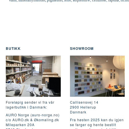
Vann, mineralfyllstoffer, pigmenter, leire, Replebin®; cellulose; rapsfrø, ric
BUTIKK
SHOWROOM
Foreløpig sender vi fra vår
Callisensvej 14
lagerbutikk i Danmark:
2900 Hellerup
Danmark
AURO Norge (auro-norge.no)
c/o AURO.dk & Økomaling.dk
Fra høsten 2025 kan du igjen
Mileparken 20A
se farger og hente bestilt