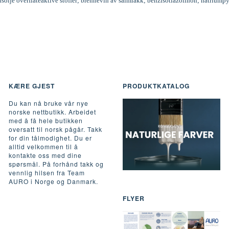
inusolje overflateaktive stoffer; brennevin av salmiakk; benzisotiazolinon; natriumpy
KÆRE GJEST
PRODUKTKATALOG
Du kan nå bruke vår nye
norske nettbutikk. Arbeidet
med å få hele butikken
oversatt til norsk pågår. Takk
for din tålmodighet. Du er
alltid velkommen til å
kontakte oss med dine
spørsmål. På forhånd takk og
vennlig hilsen fra Team
AURO i Norge og Danmark.
FLYER