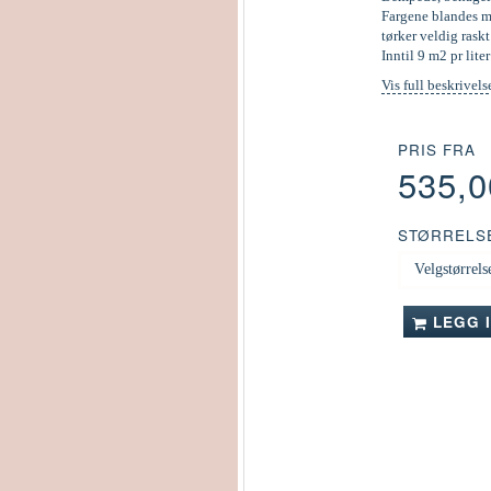
Fargene blandes ma
tørker veldig raskt
Inntil 9 m2 pr liter
Vis full beskrivels
PRIS FRA
535,
STØRRELS
LEGG 