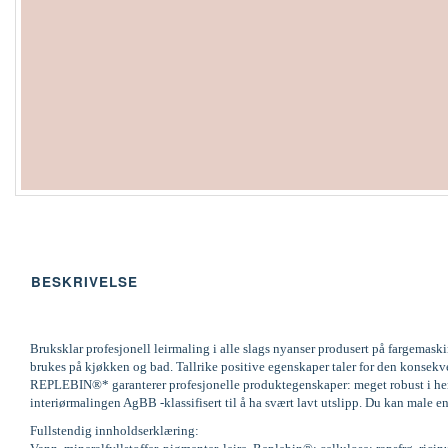
BESKRIVELSE
Bruksklar profesjonell leirmaling i alle slags nyanser produsert på fargemas
brukes på kjøkken og bad. Tallrike positive egenskaper taler for den konsek
REPLEBIN®* garanterer profesjonelle produktegenskaper: meget robust i henh
interiørmalingen AgBB -klassifisert til å ha svært lavt utslipp. Du kan male en
Fullstendig innholdserklæring: