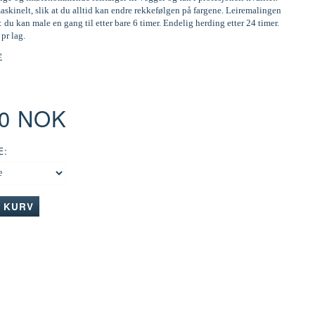
skinelt, slik at du alltid kan endre rekkefølgen på fargene. Leiremalingen
: du kan male en gang til etter bare 6 timer. Endelig herding etter 24 timer.
 pr lag.
e
00 NOK
E:
I KURV