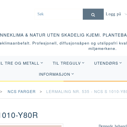
Logg på
INNEKLIMA & NATUR UTEN SKADELIG KJEMI. PLANTEB
klimaanbefalt. Profesjonell, diffusjonsåpen og utslippsfri kvali
miljømerkene.
IL TRE OG METALL
TIL TREGULV
UTENDØRS
INFORMASJON
NCS FARGER
LERMALING NR. 535 - NCS S 1010-Y8
1010-Y80R
Dempede, behagelig