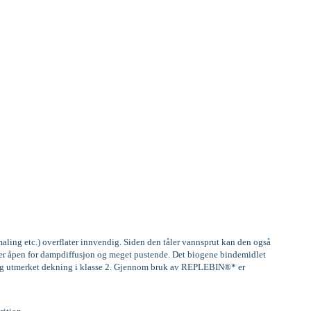
aling etc.) overflater innvendig. Siden den tåler vannsprut kan den også
, er åpen for dampdiffusjon og meget pustende. Det biogene bindemidlet
) og utmerket dekning i klasse 2. Gjennom bruk av REPLEBIN®* er