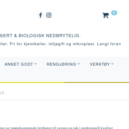
0
ASERT & BIOLOGISK NEDBRYTELIG.
tet. Fri for kjemikalier, miljøgift og mikroplast. Langt foran
ANNET GODT
RENGJØRING
VERKTØY
0R
e og imøtekommende leirfarger til vegger og tak i profesjonell kvalitet.