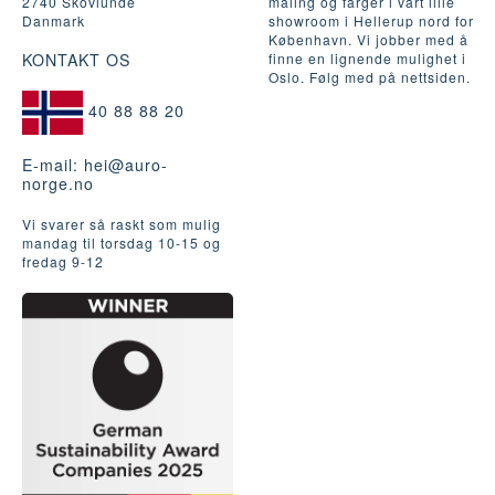
2740 Skovlunde
maling og farger i vårt lille
Danmark
showroom i Hellerup nord for
København. Vi jobber med å
KONTAKT OS
finne en lignende mulighet i
Oslo. Følg med på nettsiden.
40 88 88 20
E-mail:
hei@auro-
norge.no
Vi svarer så raskt som mulig
mandag til torsdag 10-15 og
fredag ​​9-12