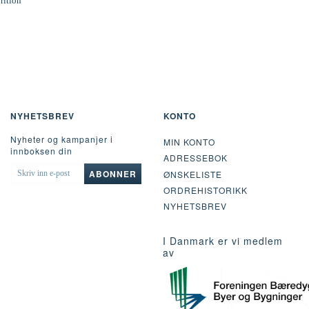
rition
NYHETSBREV
KONTO
Nyheter og kampanjer i
MIN KONTO
innboksen din
ADRESSEBOK
SKRIV
ABONNER
ØNSKELISTE
INN
ORDREHISTORIKK
E-
POST
NYHETSBREV
I Danmark er vi medlem
av