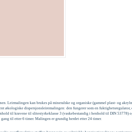
kinen. Leirmalingen kan brukes på mineralske og organiske (gammel plast- og akrylm
vent økologiske dispersjonsleiremalingen: den fungerer som en fuktighetsregulator
old til kravene til slitestyrkeklasse 3 (vaskebestandig i henhold til DIN 53778
 gang til etter 6 timer. Malingen er grundig herdet etter 24 timer.