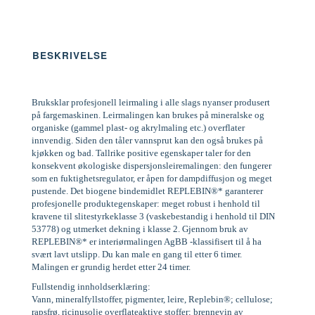
BESKRIVELSE
Bruksklar profesjonell leirmaling i alle slags nyanser produsert
på fargemaskinen. Leirmalingen kan brukes på mineralske og
organiske (gammel plast- og akrylmaling etc.) overflater
innvendig. Siden den tåler vannsprut kan den også brukes på
kjøkken og bad. Tallrike positive egenskaper taler for den
konsekvent økologiske dispersjonsleiremalingen: den fungerer
som en fuktighetsregulator, er åpen for dampdiffusjon og meget
pustende. Det biogene bindemidlet REPLEBIN®* garanterer
profesjonelle produktegenskaper: meget robust i henhold til
kravene til slitestyrkeklasse 3 (vaskebestandig i henhold til DIN
53778) og utmerket dekning i klasse 2. Gjennom bruk av
REPLEBIN®* er interiørmalingen AgBB -klassifisert til å ha
svært lavt utslipp. Du kan male en gang til etter 6 timer.
Malingen er grundig herdet etter 24 timer.
Fullstendig innholdserklæring:
Vann, mineralfyllstoffer, pigmenter, leire, Replebin®; cellulose;
rapsfrø, ricinusolje overflateaktive stoffer; brennevin av