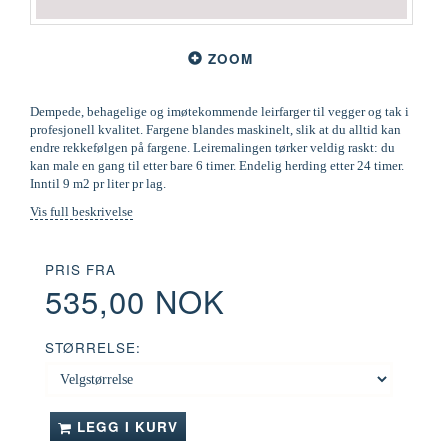
ZOOM
Dempede, behagelige og imøtekommende leirfarger til vegger og tak i
profesjonell kvalitet. Fargene blandes maskinelt, slik at du alltid kan
endre rekkefølgen på fargene. Leiremalingen tørker veldig raskt: du
kan male en gang til etter bare 6 timer. Endelig herding etter 24 timer.
Inntil 9 m2 pr liter pr lag.
Vis full beskrivelse
PRIS FRA
535,00 NOK
STØRRELSE:
LEGG I KURV