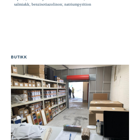
salmiakk; benzisotiazolinon; natriumpyrition
BUTIKK