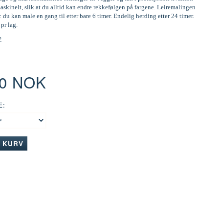
skinelt, slik at du alltid kan endre rekkefølgen på fargene. Leiremalingen
: du kan male en gang til etter bare 6 timer. Endelig herding etter 24 timer.
 pr lag.
e
00 NOK
E:
I KURV