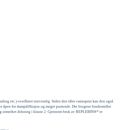
aling etc.) overflater innvendig. Siden den tåler vannsprut kan den også
, er åpen for dampdiffusjon og meget pustende. Det biogene bindemidlet
) og utmerket dekning i klasse 2. Gjennom bruk av REPLEBIN®* er