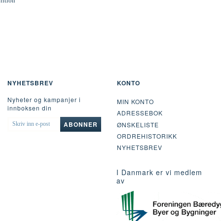
rition
NYHETSBREV
KONTO
Nyheter og kampanjer i
MIN KONTO
innboksen din
ADRESSEBOK
SKRIV
ABONNER
ØNSKELISTE
INN
ORDREHISTORIKK
E-
POST
NYHETSBREV
I Danmark er vi medlem
av