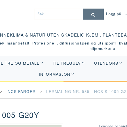
Logg på
INNEKLIMA & NATUR UTEN SKADELIG KJEMI. PLANTEB
klimaanbefalt. Profesjonell, diffusjonsåpen og utslippsfri kvali
miljømerkene.
IL TRE OG METALL
TIL TREGULV
UTENDØRS
INFORMASJON
NCS FARGER
LERMALING NR. 535 - NCS S 1005-G
1005-G20Y
Dempede, behagelig