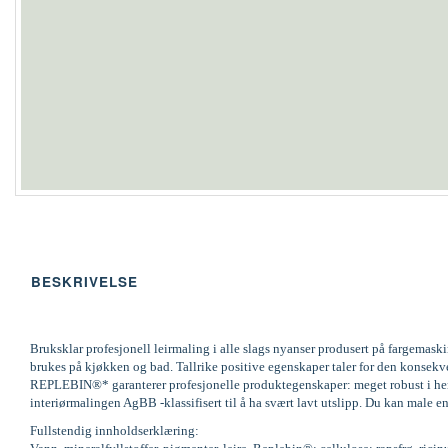
BESKRIVELSE
Bruksklar profesjonell leirmaling i alle slags nyanser produsert på fargemas
brukes på kjøkken og bad. Tallrike positive egenskaper taler for den konsek
REPLEBIN®* garanterer profesjonelle produktegenskaper: meget robust i henh
interiørmalingen AgBB -klassifisert til å ha svært lavt utslipp. Du kan male en
Fullstendig innholdserklæring: