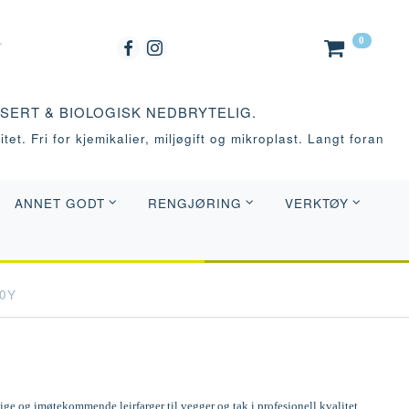
0
ASERT & BIOLOGISK NEDBRYTELIG.
tet. Fri for kjemikalier, miljøgift og mikroplast. Langt foran
ANNET GODT
RENGJØRING
VERKTØY
20Y
e og imøtekommende leirfarger til vegger og tak i profesjonell kvalitet.