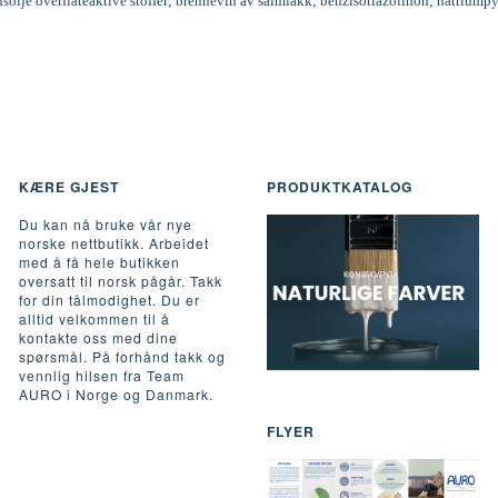
inusolje overflateaktive stoffer; brennevin av salmiakk; benzisotiazolinon; natriumpy
KÆRE GJEST
PRODUKTKATALOG
Du kan nå bruke vår nye
norske nettbutikk. Arbeidet
med å få hele butikken
oversatt til norsk pågår. Takk
for din tålmodighet. Du er
alltid velkommen til å
kontakte oss med dine
spørsmål. På forhånd takk og
vennlig hilsen fra Team
AURO i Norge og Danmark.
FLYER