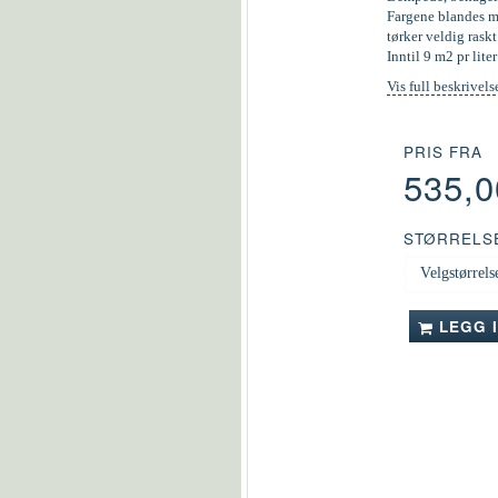
Fargene blandes ma
tørker veldig raskt
Inntil 9 m2 pr liter
Vis full beskrivels
PRIS FRA
535,
STØRRELS
LEGG 