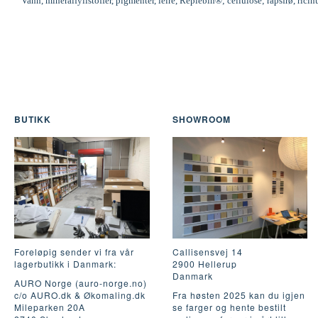
Vann, mineralfyllstoffer, pigmenter, leire, Replebin®; cellulose; rapsfrø, ric
BUTIKK
SHOWROOM
Foreløpig sender vi fra vår
Callisensvej 14
lagerbutikk i Danmark:
2900 Hellerup
Danmark
AURO Norge (auro-norge.no)
c/o AURO.dk & Økomaling.dk
Fra høsten 2025 kan du igjen
Mileparken 20A
se farger og hente bestilt