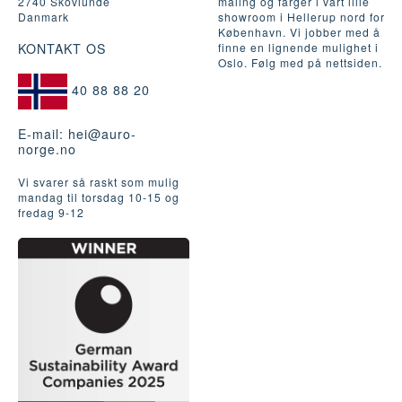
2740 Skovlunde
maling og farger i vårt lille
Danmark
showroom i Hellerup nord for
København. Vi jobber med å
KONTAKT OS
finne en lignende mulighet i
Oslo. Følg med på nettsiden.
40 88 88 20
E-mail:
hei@auro-
norge.no
Vi svarer så raskt som mulig
mandag til torsdag 10-15 og
fredag ​​9-12