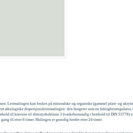
kinen. Leirmalingen kan brukes på mineralske og organiske (gammel plast- og akrylm
vent økologiske dispersjonsleiremalingen: den fungerer som en fuktighetsregulator
old til kravene til slitestyrkeklasse 3 (vaskebestandig i henhold til DIN 53778
 gang til etter 6 timer. Malingen er grundig herdet etter 24 timer.