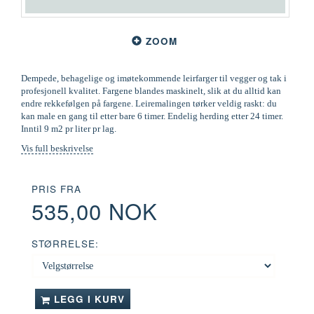
ZOOM
Dempede, behagelige og imøtekommende leirfarger til vegger og tak i
profesjonell kvalitet. Fargene blandes maskinelt, slik at du alltid kan
endre rekkefølgen på fargene. Leiremalingen tørker veldig raskt: du
kan male en gang til etter bare 6 timer. Endelig herding etter 24 timer.
Inntil 9 m2 pr liter pr lag.
Vis full beskrivelse
PRIS FRA
535,00 NOK
STØRRELSE:
LEGG I KURV