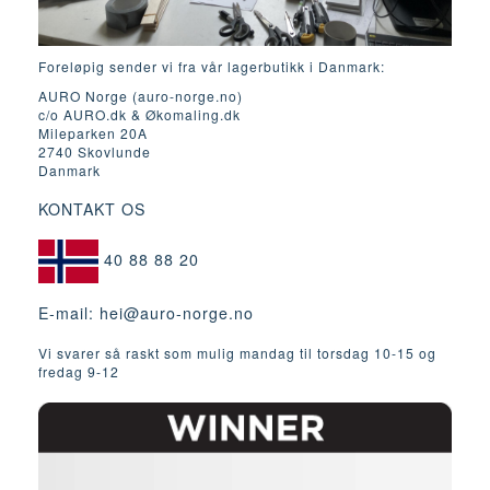
Foreløpig sender vi fra vår lagerbutikk i Danmark:
AURO Norge (auro-norge.no)
c/o AURO.dk & Økomaling.dk
Mileparken 20A
2740 Skovlunde
Danmark
KONTAKT OS
40 88 88 20
E-mail:
hei@auro-norge.no
Vi svarer så raskt som mulig mandag til torsdag 10-15 og
fredag ​​9-12