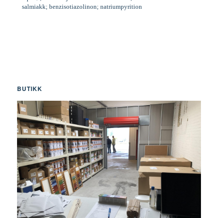
salmiakk; benzisotiazolinon; natriumpyrition
BUTIKK