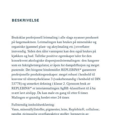
BESKRIVELSE
Bruksklar profesjonell leirmaling i alle slags nyanser produsert
på fargemaskinen. Leirmalingen kan brukes på mineralske og
organiske (gammel plast- og akrylmaling etc.) overflater
innvendig. Siden den tåler vannsprut kan den også brukes på
kjøkken og bad. Tallrike positive egenskaper taler for den
konsekvent økologiske dispersjonsleiremalingen: den fungerer
som en fuktighetsregulator, er åpen for dampdiffusjon og meget
pustende. Det biogene bindemidlet REPLEBIN®* garanterer
profesjonelle produktegenskaper: meget robust i henhold til
kravene til slitestyrkeklasse 3 (vaskebestandig i henhold til DIN
53778) og utmerket dekning i klasse 2. Gjennom bruk av
REPLEBIN®* er interiørmalingen AgBB -klassifisert til å ha
svært lavt utslipp. Du kan male en gang til etter 6 timer.
Malingen er grundig herdet etter 24 timer.
Fullstendig innholdserklæring:
Vann, mineralfyllstoffer, pigmenter, leire, Replebin®; cellulose;
rapsfrø, ricinusolje overflateaktive stoffer; brennevin av