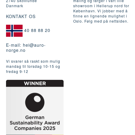
2740 Skovlunde
maling og farger i vårt lille
Danmark
showroom i Hellerup nord for
København. Vi jobber med å
KONTAKT OS
finne en lignende mulighet i
Oslo. Følg med på nettsiden.
40 88 88 20
E-mail:
hei@auro-
norge.no
Vi svarer så raskt som mulig
mandag til torsdag 10-15 og
fredag ​​9-12