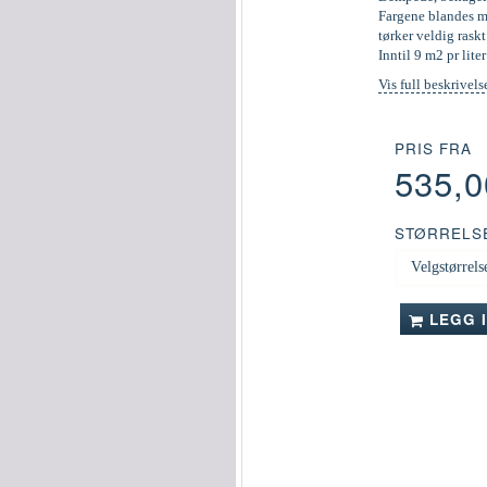
Fargene blandes ma
tørker veldig raskt
Inntil 9 m2 pr liter
Vis full beskrivels
PRIS FRA
535,
STØRRELS
LEGG 