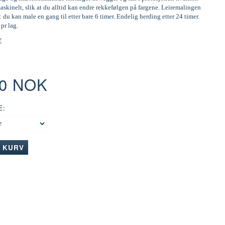
skinelt, slik at du alltid kan endre rekkefølgen på fargene. Leiremalingen
: du kan male en gang til etter bare 6 timer. Endelig herding etter 24 timer.
 pr lag.
e
00 NOK
E:
I KURV