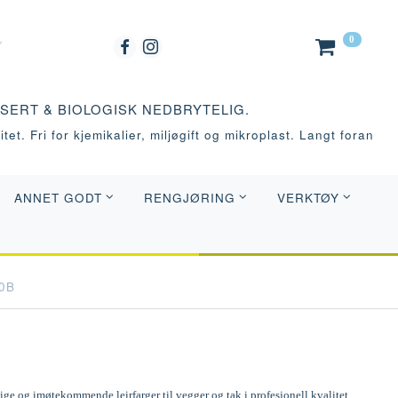
0
ASERT & BIOLOGISK NEDBRYTELIG.
tet. Fri for kjemikalier, miljøgift og mikroplast. Langt foran
ANNET GODT
RENGJØRING
VERKTØY
0B
e og imøtekommende leirfarger til vegger og tak i profesjonell kvalitet.