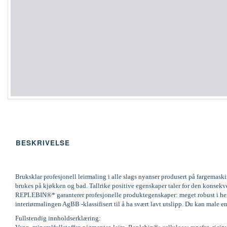
BESKRIVELSE
Bruksklar profesjonell leirmaling i alle slags nyanser produsert på fargemas
brukes på kjøkken og bad. Tallrike positive egenskaper taler for den konsek
REPLEBIN®* garanterer profesjonelle produktegenskaper: meget robust i henh
interiørmalingen AgBB -klassifisert til å ha svært lavt utslipp. Du kan male en
Fullstendig innholdserklæring: