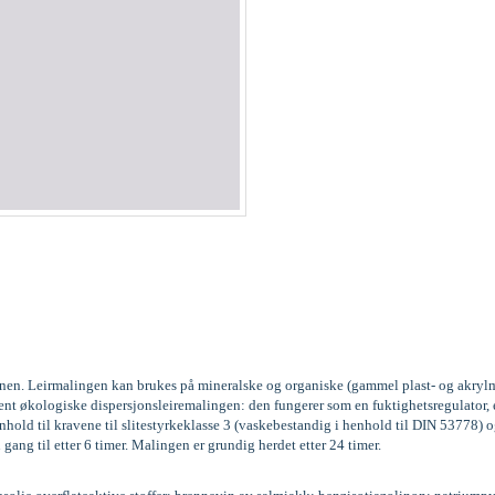
kinen. Leirmalingen kan brukes på mineralske og organiske (gammel plast- og akrylm
vent økologiske dispersjonsleiremalingen: den fungerer som en fuktighetsregulator
old til kravene til slitestyrkeklasse 3 (vaskebestandig i henhold til DIN 53778
 gang til etter 6 timer. Malingen er grundig herdet etter 24 timer.