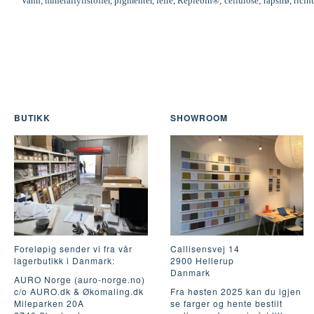
Vann, mineralfyllstoffer, pigmenter, leire, Replebin®; cellulose; rapsfrø, ric
BUTIKK
SHOWROOM
Foreløpig sender vi fra vår
Callisensvej 14
lagerbutikk i Danmark:
2900 Hellerup
Danmark
AURO Norge (auro-norge.no)
c/o AURO.dk & Økomaling.dk
Fra høsten 2025 kan du igjen
Mileparken 20A
se farger og hente bestilt