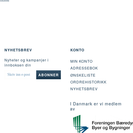
rition
NYHETSBREV
KONTO
Nyheter og kampanjer i
MIN KONTO
innboksen din
ADRESSEBOK
SKRIV
ABONNER
ØNSKELISTE
INN
ORDREHISTORIKK
E-
POST
NYHETSBREV
I Danmark er vi medlem
av