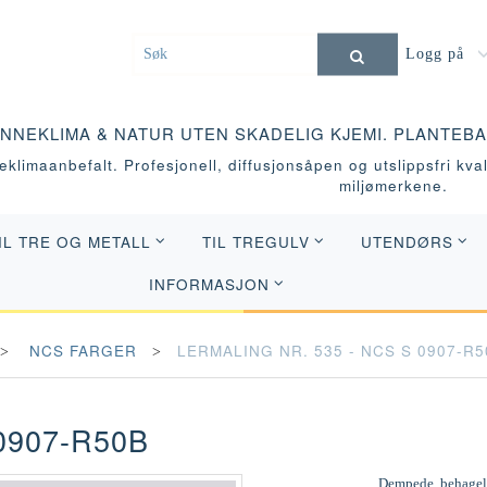
Logg på
INNEKLIMA & NATUR UTEN SKADELIG KJEMI. PLANTEB
klimaanbefalt. Profesjonell, diffusjonsåpen og utslippsfri kvali
miljømerkene.
IL TRE OG METALL
TIL TREGULV
UTENDØRS
INFORMASJON
NCS FARGER
LERMALING NR. 535 - NCS S 0907-R5
0907-R50B
Dempede, behagelig