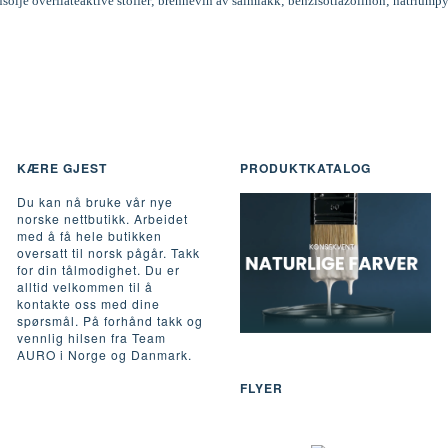
inusolje overflateaktive stoffer; brennevin av salmiakk; benzisotiazolinon; natriumpy
KÆRE GJEST
PRODUKTKATALOG
Du kan nå bruke vår nye
norske nettbutikk. Arbeidet
med å få hele butikken
oversatt til norsk pågår. Takk
for din tålmodighet. Du er
alltid velkommen til å
kontakte oss med dine
spørsmål. På forhånd takk og
vennlig hilsen fra Team
AURO i Norge og Danmark.
FLYER