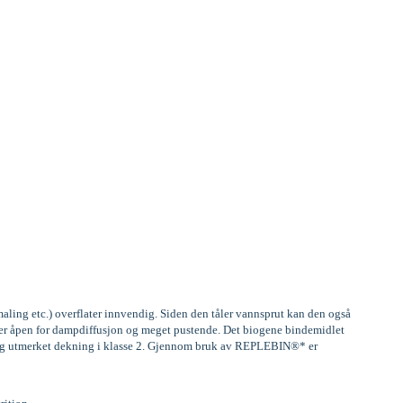
aling etc.) overflater innvendig. Siden den tåler vannsprut kan den også
, er åpen for dampdiffusjon og meget pustende. Det biogene bindemidlet
) og utmerket dekning i klasse 2. Gjennom bruk av REPLEBIN®* er