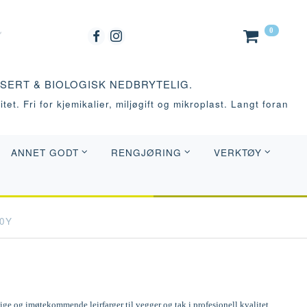
0
ASERT & BIOLOGISK NEDBRYTELIG.
tet. Fri for kjemikalier, miljøgift og mikroplast. Langt foran
ANNET GODT
RENGJØRING
VERKTØY
40Y
e og imøtekommende leirfarger til vegger og tak i profesjonell kvalitet.