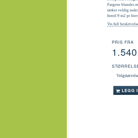
Fargene blandes ma
tørker veldig raskt
Inntil 9 m2 pr liter
Vis full beskrivels
PRIS FRA
1.54
STØRRELS
LEGG 