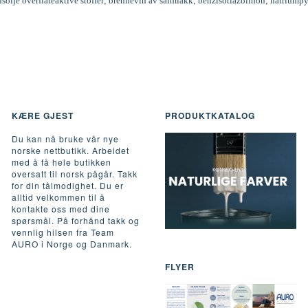
inusolje overflateaktive stoffer; brennevin av salmiakk; benzisotiazolinon; natriumpy
KÆRE GJEST
PRODUKTKATALOG
Du kan nå bruke vår nye
norske nettbutikk. Arbeidet
med å få hele butikken
oversatt til norsk pågår. Takk
for din tålmodighet. Du er
alltid velkommen til å
kontakte oss med dine
spørsmål. På forhånd takk og
vennlig hilsen fra Team
AURO i Norge og Danmark.
FLYER