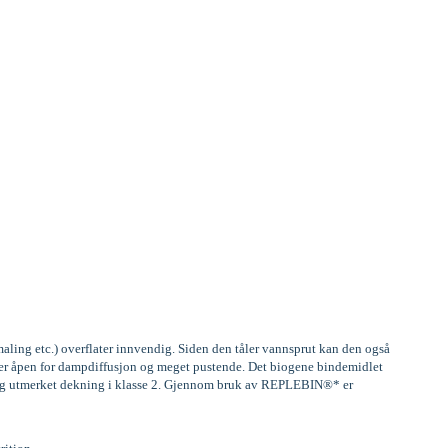
aling etc.) overflater innvendig. Siden den tåler vannsprut kan den også
, er åpen for dampdiffusjon og meget pustende. Det biogene bindemidlet
) og utmerket dekning i klasse 2. Gjennom bruk av REPLEBIN®* er