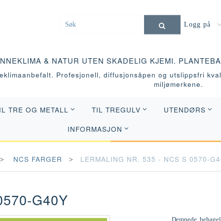
Logg på
INNEKLIMA & NATUR UTEN SKADELIG KJEMI. PLANTEB
klimaanbefalt. Profesjonell, diffusjonsåpen og utslippsfri kvali
miljømerkene.
IL TRE OG METALL
TIL TREGULV
UTENDØRS
INFORMASJON
NCS FARGER
LERMALING NR. 535 - NCS S 0570-G
0570-G40Y
Dempede, behagelig