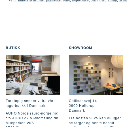
Vann, mineralfyllstoffer, pigmenter, leire, Replebin®; cellulose; rapsfrø, ric
BUTIKK
SHOWROOM
Foreløpig sender vi fra vår
Callisensvej 14
lagerbutikk i Danmark:
2900 Hellerup
Danmark
AURO Norge (auro-norge.no)
c/o AURO.dk & Økomaling.dk
Fra høsten 2025 kan du igjen
Mileparken 20A
se farger og hente bestilt