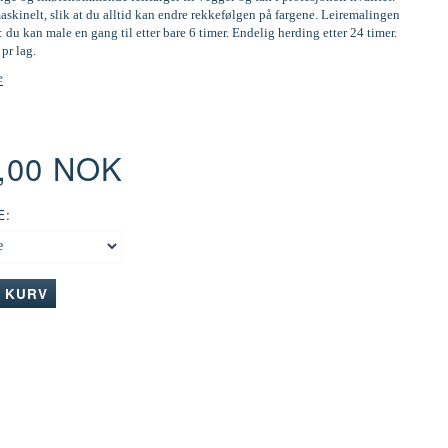
skinelt, slik at du alltid kan endre rekkefølgen på fargene. Leiremalingen
: du kan male en gang til etter bare 6 timer. Endelig herding etter 24 timer.
 pr lag.
e
0,00 NOK
E:
I KURV