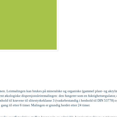
kinen. Leirmalingen kan brukes på mineralske og organiske (gammel plast- og akrylm
vent økologiske dispersjonsleiremalingen: den fungerer som en fuktighetsregulator
old til kravene til slitestyrkeklasse 3 (vaskebestandig i henhold til DIN 53778
 gang til etter 6 timer. Malingen er grundig herdet etter 24 timer.