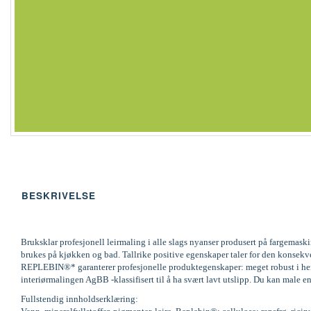
BESKRIVELSE
Bruksklar profesjonell leirmaling i alle slags nyanser produsert på fargemas
brukes på kjøkken og bad. Tallrike positive egenskaper taler for den konsek
REPLEBIN®* garanterer profesjonelle produktegenskaper: meget robust i henh
interiørmalingen AgBB -klassifisert til å ha svært lavt utslipp. Du kan male en
Fullstendig innholdserklæring: