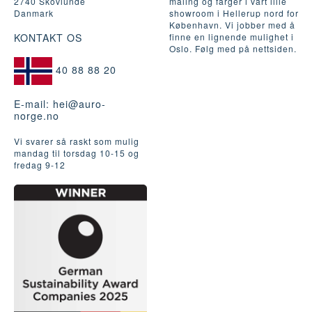
2740 Skovlunde
maling og farger i vårt lille
Danmark
showroom i Hellerup nord for
København. Vi jobber med å
KONTAKT OS
finne en lignende mulighet i
Oslo. Følg med på nettsiden.
40 88 88 20
E-mail:
hei@auro-
norge.no
Vi svarer så raskt som mulig
mandag til torsdag 10-15 og
fredag ​​9-12